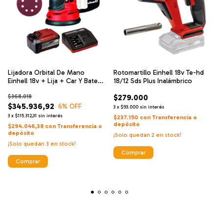
Lijadora Orbital De Mano
Rotomartillo Einhell 18v Te-hd
Einhell 18v + Lija + Car Y Bate
18/12 Sds Plus Inalámbrico
5.2
$368.018
$279.000
$345.936,92
6
% OFF
3
x
$93.000
sin interés
3
x
$115.312,31
sin interés
$237.150
con
Transferencia o
depósito
$294.046,38
con
Transferencia o
depósito
¡Solo quedan
2
en stock!
¡Solo quedan
3
en stock!
Comprar
Comprar