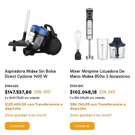
Aspiradora Midea Sin Bolsa
Mixer Minipime Licuadora De
Direct Cyclone 1400 W
Mano Midea 850w 3 Accesorios
$184.422
$130.831
$147.537,60
$102.048,18
20
% OFF
22
% OFF
3
x
$49.179,20
sin interés
3
x
$34.016,06
sin interés
$125.406,96
con
Transferencia o
$86.740,95
con
Transferencia o
depósito
depósito
¡Solo quedan
4
en stock!
¡Solo quedan
4
en stock!
Comprar
Comprar