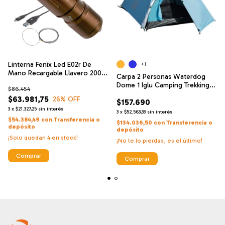
Linterna Fenix Led E02r De
+1
Mano Recargable Llavero 200l
Carpa 2 Personas Waterdog
49mt
Dome 1 Iglu Camping Trekking
$86.454
Dos
$63.981,75
26
% OFF
$157.690
3
x
$21.327,25
sin interés
3
x
$52.563,33
sin interés
$54.384,49
con
Transferencia o
$134.036,50
con
Transferencia o
depósito
depósito
¡Solo quedan
4
en stock!
¡No te lo pierdas, es el último!
Comprar
Comprar