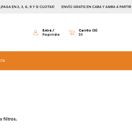
EN 2, 3, 6, 9 Y 12 CUOTAS!
ENVÍO GRATIS EN CABA Y AMBA A PARTIR DE $1
Entrá
/
Carrito
(
0
)
Registráte
$0
STA
filtros.