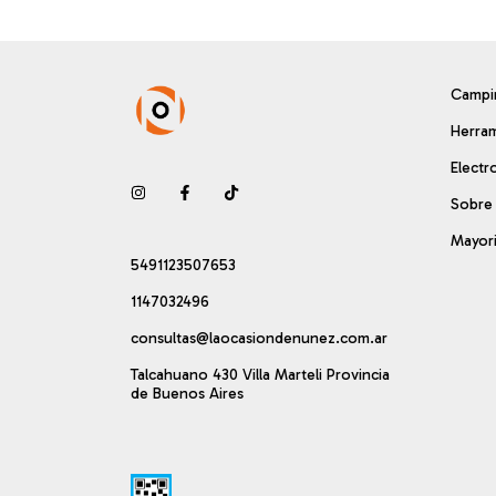
Campin
Herram
Electr
Sobre
Mayori
5491123507653
1147032496
consultas@laocasiondenunez.com.ar
Talcahuano 430 Villa Marteli Provincia
de Buenos Aires