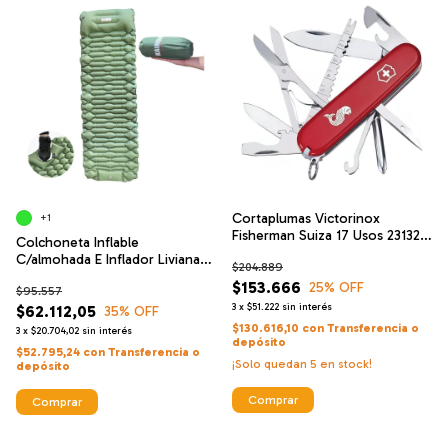
Cortaplumas Victorinox
+1
Fisherman Suiza 17 Usos 23132
Colchoneta Inflable
Navajas
C/almohada E Inflador Liviana
$204.889
Kaimon
$153.666
25
% OFF
$95.557
3
x
$51.222
sin interés
$62.112,05
35
% OFF
$130.616,10
con
Transferencia o
3
x
$20.704,02
sin interés
depósito
$52.795,24
con
Transferencia o
¡Solo quedan
5
en stock!
depósito
Comprar
Comprar