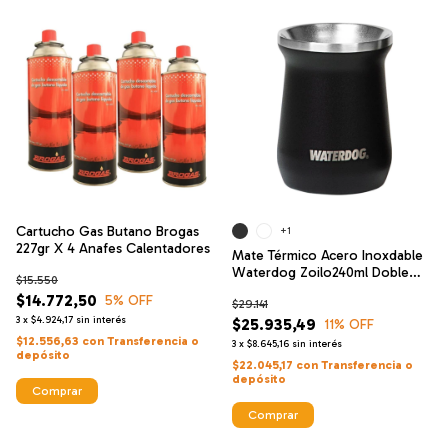
Cartucho Gas Butano Brogas
+1
227gr X 4 Anafes Calentadores
Mate Térmico Acero Inoxdable
Waterdog Zoilo240ml Doble
$15.550
Pared
$14.772,50
5
% OFF
$29.141
3
x
$4.924,17
sin interés
$25.935,49
11
% OFF
$12.556,63
con
Transferencia o
3
x
$8.645,16
sin interés
depósito
$22.045,17
con
Transferencia o
depósito
Comprar