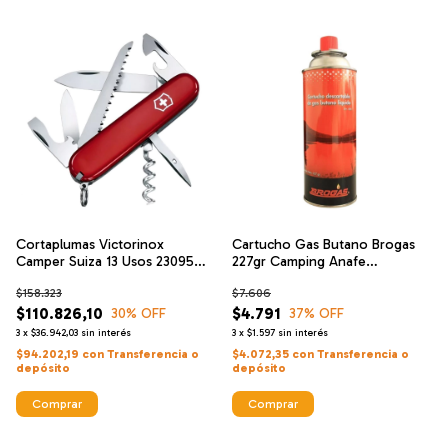
Cortaplumas Victorinox
Cartucho Gas Butano Brogas
Camper Suiza 13 Usos 23095
227gr Camping Anafe
Navajas
Calentador
$158.323
$7.606
$110.826,10
$4.791
30
% OFF
37
% OFF
3
x
$36.942,03
sin interés
3
x
$1.597
sin interés
$94.202,19
con
Transferencia o
$4.072,35
con
Transferencia o
depósito
depósito
Comprar