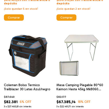
$410.425,05
con
Transferencia o
$206.913,80
con
Transferencia o
depósito
depósito
¡Solo quedan
5
en stock!
¡Solo quedan
2
en stock!
Coleman Bolso Termico
Mesa Camping Plegable 80*60
Trailblazer 30 Latas Azul/negro
Kaimon Hasta 45kg Mk8060
Picnic
$87.640
$82.177
$82.381
$67.385,14
6
% OFF
18
% OFF
3
x
$27.460,33
sin interés
3
x
$22.461,71
sin interés