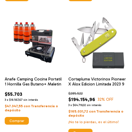
Anafe Camping Cocina Portatil
Cortapluma Victorinox Pioneer
1 Hornilla Gas Butano+ Maletin
X Alox Edicion Limitada 2023 9
$55.703
$285.522
$194.154,96
32
% OFF
3
x
$18.567,67
sin interés
3
x
$64.718,32
sin interés
$47.347,55
con
Transferencia o
depósito
$165.031,72
con
Transferencia o
depósito
Comprar
¡No te lo pierdas, es el último!