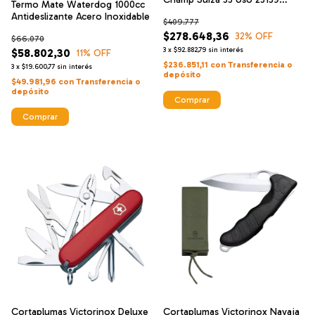
Termo Mate Waterdog 1000cc
Negra
Antideslizante Acero Inoxidable
$409.777
$278.648,36
32
% OFF
$66.070
3
x
$92.882,79
sin interés
$58.802,30
11
% OFF
$236.851,11
con
Transferencia o
3
x
$19.600,77
sin interés
depósito
$49.981,96
con
Transferencia o
depósito
Comprar
Comprar
Cortaplumas Victorinox Deluxe
Cortaplumas Victorinox Navaja