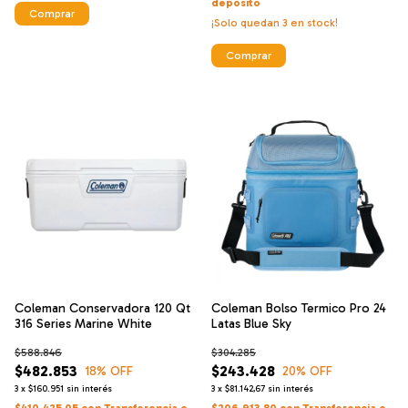
depósito
¡Solo quedan
3
en stock!
Comprar
Coleman Conservadora 120 Qt
Coleman Bolso Termico Pro 24
316 Series Marine White
Latas Blue Sky
$588.846
$304.285
$482.853
$243.428
18
% OFF
20
% OFF
3
x
$160.951
sin interés
3
x
$81.142,67
sin interés