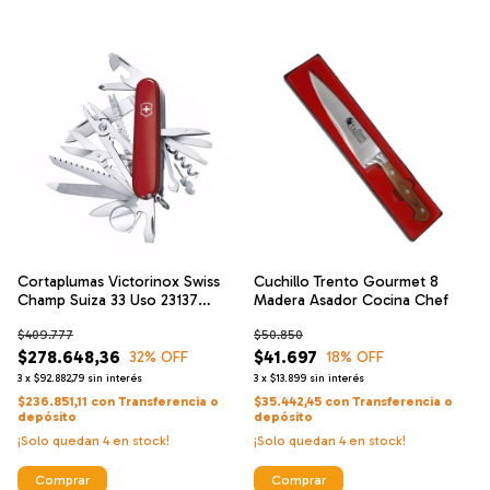
Cortaplumas Victorinox Swiss
Cuchillo Trento Gourmet 8
Champ Suiza 33 Uso 23137
Madera Asador Cocina Chef
Navaja
$409.777
$50.850
$278.648,36
$41.697
32
% OFF
18
% OFF
3
x
$92.882,79
sin interés
3
x
$13.899
sin interés
$236.851,11
con
Transferencia o
$35.442,45
con
Transferencia o
depósito
depósito
¡Solo quedan
4
en stock!
¡Solo quedan
4
en stock!
Comprar
Comprar