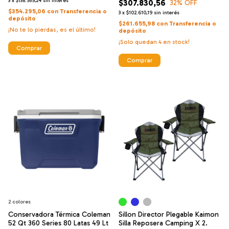
3
x
$138.939,24
sin interés
$307.830,56
32
% OFF
$354.295,06
con
Transferencia o
3
x
$102.610,19
sin interés
depósito
$261.655,98
con
Transferencia o
¡No te lo pierdas, es el último!
depósito
¡Solo quedan
4
en stock!
Comprar
Comprar
2 colores
Conservadora Térmica Coleman
Sillon Director Plegable Kaimon
52 Qt 360 Series 80 Latas 49 Lt
Silla Reposera Camping X 2.