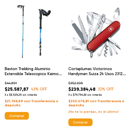
Baston Trekking Aluminio
Cortaplumas Victorinox
Extensible Telescopico Kaimon
Handyman Suiza 24 Usos 23126
Btk62
Navajas
$44.891
$352.036
$25.587,87
$239.384,48
43
% OFF
32
% OFF
3
x
$8.529,29
sin interés
3
x
$79.794,83
sin interés
$21.749,69
con
Transferencia o
$203.476,81
con
Transferencia o
depósito
depósito
¡No te lo pierdas, es el último!
Comprar