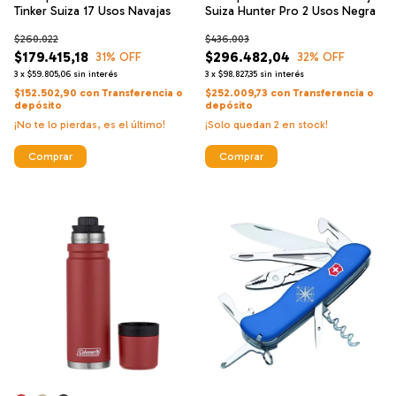
Tinker Suiza 17 Usos Navajas
Suiza Hunter Pro 2 Usos Negra
$260.022
$436.003
$179.415,18
$296.482,04
31
% OFF
32
% OFF
3
x
$59.805,06
sin interés
3
x
$98.827,35
sin interés
$152.502,90
con
Transferencia o
$252.009,73
con
Transferencia o
depósito
depósito
¡No te lo pierdas, es el último!
¡Solo quedan
2
en stock!
Comprar
Comprar