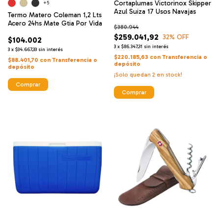
Cortaplumas Victorinox Skipper
+5
Azul Suiza 17 Usos Navajas
Termo Matero Coleman 1,2 Lts
Acero 24hs Mate Gtia Por Vida
$380.944
$259.041,92
32
% OFF
$104.002
3
x
$86.347,31
sin interés
3
x
$34.667,33
sin interés
$220.185,63
con
Transferencia o
$88.401,70
con
Transferencia o
depósito
depósito
¡Solo quedan
2
en stock!
Comprar
Comprar