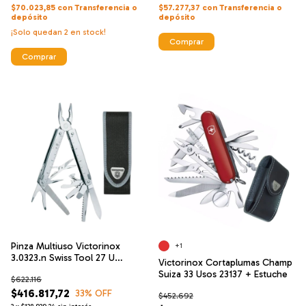
$70.023,85
con
Transferencia o
$57.277,37
con
Transferencia o
depósito
depósito
¡Solo quedan
2
en stock!
Pinza Multiuso Victorinox
+1
3.0323.n Swiss Tool 27 U
Victorinox Cortaplumas Champ
Estuche
Suiza 33 Usos 23137 + Estuche
$622.116
$416.817,72
33
% OFF
$452.692