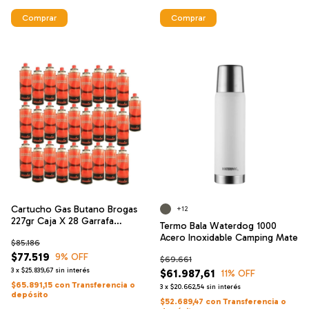
Comprar
Comprar
Cartucho Gas Butano Brogas
+12
227gr Caja X 28 Garrafa
Termo Bala Waterdog 1000
Camping
Acero Inoxidable Camping Mate
$85.186
$77.519
9
% OFF
$69.661
3
x
$25.839,67
sin interés
$61.987,61
11
% OFF
$65.891,15
con
Transferencia o
3
x
$20.662,54
sin interés
depósito
$52.689,47
con
Transferencia o