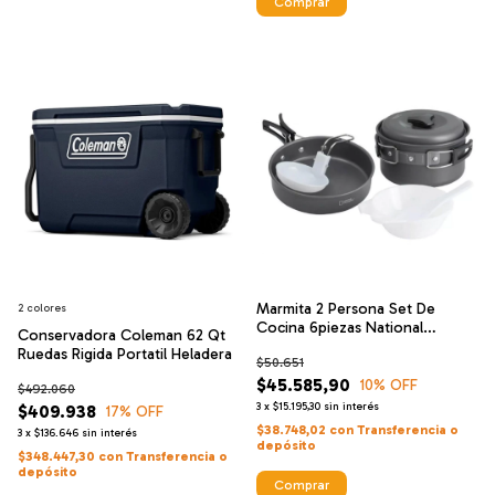
Comprar
Marmita 2 Persona Set De
2 colores
Cocina 6piezas National
Conservadora Coleman 62 Qt
Geographic
Ruedas Rigida Portatil Heladera
$50.651
$45.585,90
10
% OFF
$492.060
3
x
$15.195,30
sin interés
$409.938
17
% OFF
$38.748,02
con
Transferencia o
3
x
$136.646
sin interés
depósito
$348.447,30
con
Transferencia o
depósito