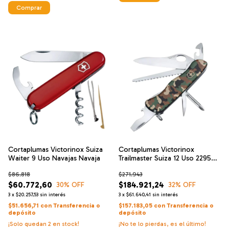
Comprar
Cortaplumas Victorinox Suiza
Cortaplumas Victorinox
Waiter 9 Uso Navajas Navaja
Trailmaster Suiza 12 Uso 22956
Navaja
$86.818
$271.943
$60.772,60
$184.921,24
30
% OFF
32
% OFF
3
x
$20.257,53
sin interés
3
x
$61.640,41
sin interés
$51.656,71
con
Transferencia o
$157.183,05
con
Transferencia o
depósito
depósito
¡Solo quedan
2
en stock!
¡No te lo pierdas, es el último!