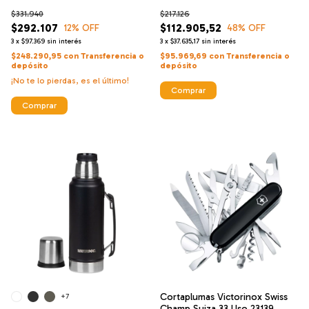
$331.940
$217.126
$292.107
$112.905,52
12
% OFF
48
% OFF
3
x
$97.369
sin interés
3
x
$37.635,17
sin interés
$248.290,95
con
Transferencia o
$95.969,69
con
Transferencia o
depósito
depósito
¡No te lo pierdas, es el último!
Comprar
Comprar
Cortaplumas Victorinox Swiss
+7
Champ Suiza 33 Uso 23139