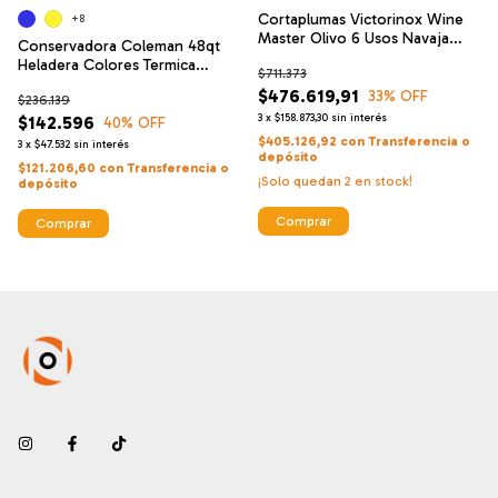
Cortaplumas Victorinox Wine
+8
Master Olivo 6 Usos Navaja
Conservadora Coleman 48qt
9701
Heladera Colores Termica
$711.373
Camping
$476.619,91
33
% OFF
$236.139
3
x
$158.873,30
sin interés
$142.596
40
% OFF
$405.126,92
con
Transferencia o
3
x
$47.532
sin interés
depósito
$121.206,60
con
Transferencia o
¡Solo quedan
2
en stock!
depósito
Comprar
Comprar