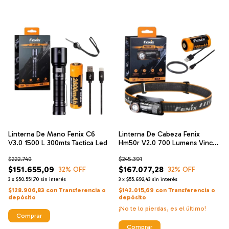
Linterna De Mano Fenix C6
Linterna De Cabeza Fenix
V3.0 1500 L 300mts Tactica Led
Hm50r V2.0 700 Lumens Vincha
Minera
$222.740
$245.391
$151.655,09
$167.077,28
32
% OFF
32
% OFF
3
x
$50.551,70
sin interés
3
x
$55.692,43
sin interés
$128.906,83
con
Transferencia o
$142.015,69
con
Transferencia o
depósito
depósito
¡No te lo pierdas, es el último!
Comprar
Comprar