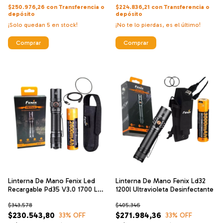
$250.976,26
con
Transferencia o
$224.836,21
con
Transferencia o
depósito
depósito
¡Solo quedan
5
en stock!
¡No te lo pierdas, es el último!
Comprar
Comprar
Linterna De Mano Fenix Led
Linterna De Mano Fenix Ld32
Recargable Pd35 V3.0 1700 L
1200l Ultravioleta Desinfectante
360 M
$343.578
$405.346
$230.543,80
$271.984,36
33
% OFF
33
% OFF