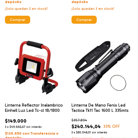
depósito
depósito
¡Solo quedan
3
en stock!
¡Solo quedan
3
en stock!
Comprar
Comprar
Linterna Reflector Inalambrico
Linterna De Mano Fenix Led
Einhell Luz Led Tc-cl 18/1800
Tactica Tk11 Tac 1600 L 335mts
$149.000
$357.894
$240.144,04
33
% OFF
3
x
$49.666,67
sin interés
3
x
$80.048,01
sin interés
$126.650
con
Transferencia o
depósito