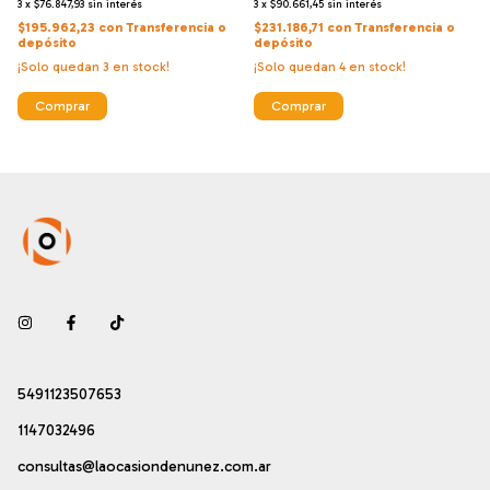
3
x
$76.847,93
sin interés
3
x
$90.661,45
sin interés
$195.962,23
con
Transferencia o
$231.186,71
con
Transferencia o
depósito
depósito
¡Solo quedan
3
en stock!
¡Solo quedan
4
en stock!
Comprar
Comprar
5491123507653
1147032496
consultas@laocasiondenunez.com.ar