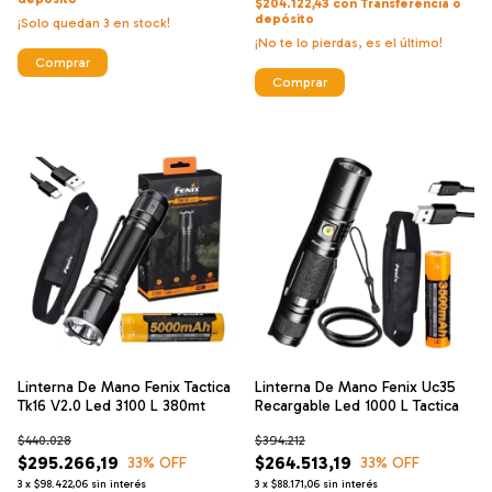
$204.122,43
con
Transferencia o
depósito
¡Solo quedan
3
en stock!
¡No te lo pierdas, es el último!
Comprar
Comprar
Linterna De Mano Fenix Tactica
Linterna De Mano Fenix Uc35
Tk16 V2.0 Led 3100 L 380mt
Recargable Led 1000 L Tactica
$440.028
$394.212
$295.266,19
$264.513,19
33
% OFF
33
% OFF
3
x
$98.422,06
sin interés
3
x
$88.171,06
sin interés