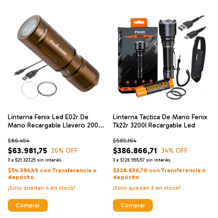
Linterna Fenix Led E02r De
Linterna Tactica De Mano Fenix
Mano Recargable Llavero 200l
Tk22r 3200l Recargable Led
49mt
$86.454
$585.164
$63.981,75
$386.866,71
26
% OFF
34
% OFF
3
x
$21.327,25
sin interés
3
x
$128.955,57
sin interés
$54.384,49
con
Transferencia o
$328.836,70
con
Transferencia o
depósito
depósito
¡Solo quedan
4
en stock!
¡Solo quedan
3
en stock!
Comprar
Comprar