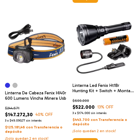
Linterna Led Fenix Ht18r
Hunting Kit + Switch + Montaje
Linterna De Cabeza Fenix Hl40r
Lint
600 Lumens Vincha Minera Usb
$600.000
$522.000
13
% OFF
$244.671
3
x
$174.000
sin interés
$147.272,30
40
% OFF
$443.700
con
Transferencia o
3
x
$49.090,77
sin interés
depósito
$125.181,46
con
Transferencia o
¡Solo quedan
2
en stock!
depósito
¡Solo quedan
2
en stock!