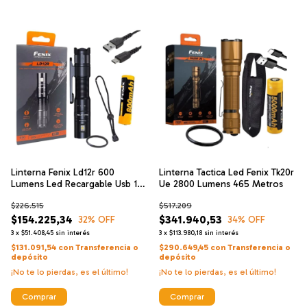
Linterna Fenix Ld12r 600
Linterna Tactica Led Fenix Tk20r
Lumens Led Recargable Usb 186
Ue 2800 Lumens 465 Metros
Mts
$226.515
$517.209
$154.225,34
$341.940,53
32
% OFF
34
% OFF
3
x
$51.408,45
sin interés
3
x
$113.980,18
sin interés
$131.091,54
con
Transferencia o
$290.649,45
con
Transferencia o
depósito
depósito
¡No te lo pierdas, es el último!
¡No te lo pierdas, es el último!
Comprar
Comprar