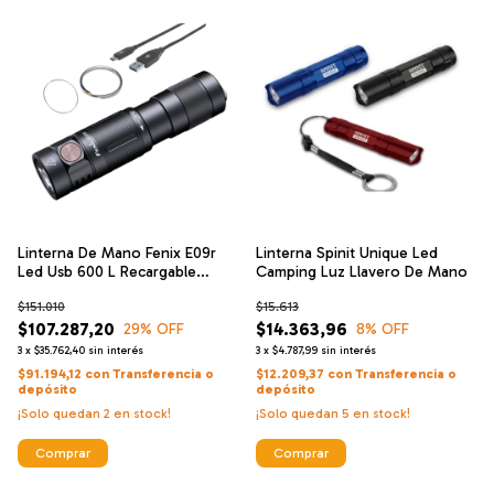
Linterna De Mano Fenix E09r
Linterna Spinit Unique Led
Led Usb 600 L Recargable
Camping Luz Llavero De Mano
Llavero
$151.010
$15.613
$107.287,20
$14.363,96
29
% OFF
8
% OFF
3
x
$35.762,40
sin interés
3
x
$4.787,99
sin interés
$91.194,12
con
Transferencia o
$12.209,37
con
Transferencia o
depósito
depósito
¡Solo quedan
2
en stock!
¡Solo quedan
5
en stock!
Comprar
Comprar