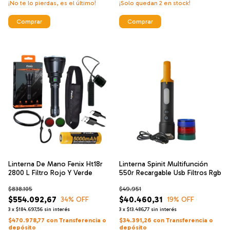
¡No te lo pierdas, es el último!
¡Solo quedan
2
en stock!
Comprar
Comprar
Linterna De Mano Fenix Ht18r
Linterna Spinit Multifunción
2800 L Filtro Rojo Y Verde
550r Recargable Usb Filtros Rgb
$838.105
$49.951
$554.092,67
$40.460,31
34
% OFF
19
% OFF
3
x
$184.697,56
sin interés
3
x
$13.486,77
sin interés
$470.978,77
con
Transferencia o
$34.391,26
con
Transferencia o
depósito
depósito