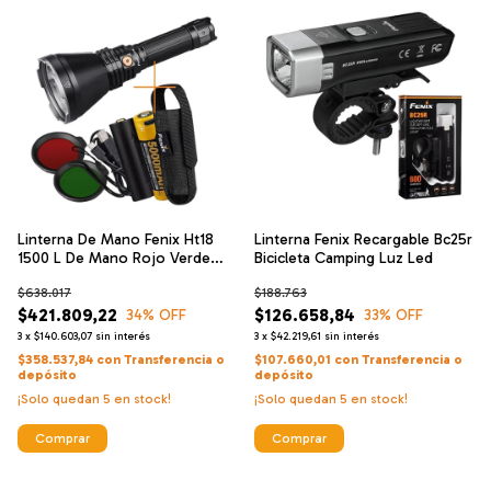
Linterna De Mano Fenix Ht18
Linterna Fenix Recargable Bc25r
1500 L De Mano Rojo Verde
Bicicleta Camping Luz Led
925m
$638.017
$188.763
$421.809,22
$126.658,84
34
% OFF
33
% OFF
3
x
$140.603,07
sin interés
3
x
$42.219,61
sin interés
$358.537,84
con
Transferencia o
$107.660,01
con
Transferencia o
depósito
depósito
¡Solo quedan
5
en stock!
¡Solo quedan
5
en stock!
Comprar
Comprar