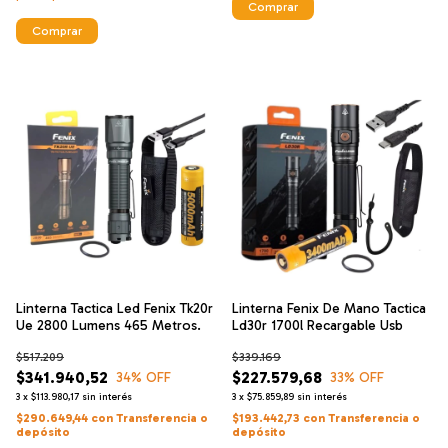
Comprar
Comprar
Linterna Tactica Led Fenix Tk20r
Linterna Fenix De Mano Tactica
Ue 2800 Lumens 465 Metros.
Ld30r 1700l Recargable Usb
$517.209
$339.169
$341.940,52
$227.579,68
34
% OFF
33
% OFF
3
x
$113.980,17
sin interés
3
x
$75.859,89
sin interés
$290.649,44
con
Transferencia o
$193.442,73
con
Transferencia o
depósito
depósito