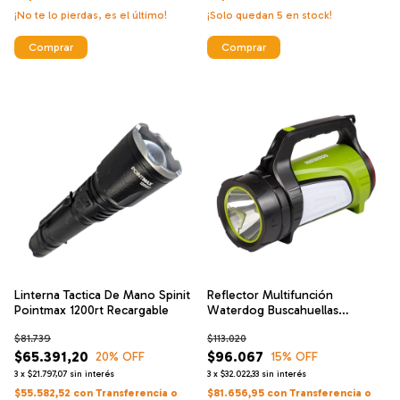
¡No te lo pierdas, es el último!
¡Solo quedan
5
en stock!
Comprar
Comprar
Linterna Tactica De Mano Spinit
Reflector Multifunción
Pointmax 1200rt Recargable
Waterdog Buscahuellas
Recargable
$81.739
$113.020
$65.391,20
$96.067
20
% OFF
15
% OFF
3
x
$21.797,07
sin interés
3
x
$32.022,33
sin interés
$55.582,52
con
Transferencia o
$81.656,95
con
Transferencia o