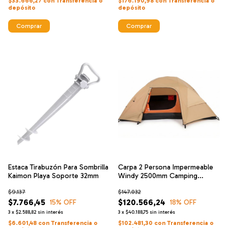
$33.666,27
con
Transferencia o
$176.190,98
con
Transferencia o
depósito
depósito
Comprar
Comprar
Estaca Tirabuzón Para Sombrilla
Carpa 2 Persona Impermeable
Kaimon Playa Soporte 32mm
Windy 2500mm Camping
Kaimon Mosq
$9.137
$147.032
$7.766,45
$120.566,24
15
% OFF
18
% OFF
3
x
$2.588,82
sin interés
3
x
$40.188,75
sin interés
$6.601,48
con
Transferencia o
$102.481,30
con
Transferencia o