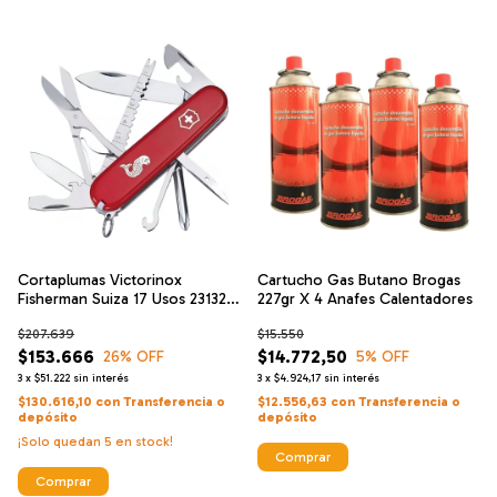
Cortaplumas Victorinox
Cartucho Gas Butano Brogas
Fisherman Suiza 17 Usos 23132
227gr X 4 Anafes Calentadores
Navajas
$207.639
$15.550
$153.666
$14.772,50
26
% OFF
5
% OFF
3
x
$51.222
sin interés
3
x
$4.924,17
sin interés
$130.616,10
con
Transferencia o
$12.556,63
con
Transferencia o
depósito
depósito
¡Solo quedan
5
en stock!
Comprar