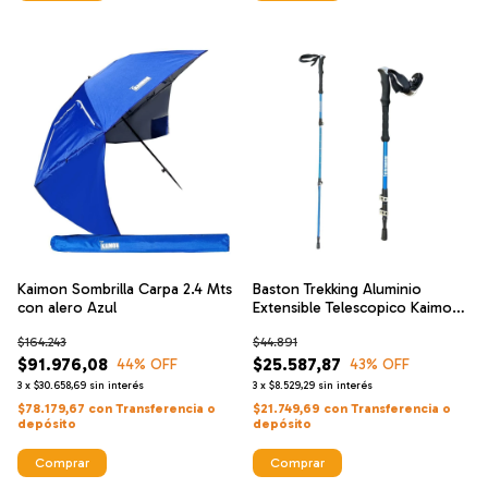
Kaimon Sombrilla Carpa 2.4 Mts
Baston Trekking Aluminio
con alero Azul
Extensible Telescopico Kaimon
Btk62
$164.243
$44.891
$91.976,08
$25.587,87
44
% OFF
43
% OFF
3
x
$30.658,69
sin interés
3
x
$8.529,29
sin interés
$78.179,67
con
Transferencia o
$21.749,69
con
Transferencia o
depósito
depósito