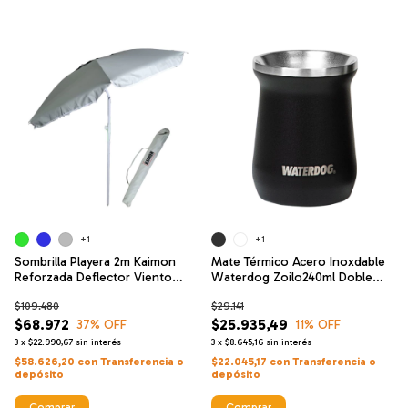
+1
+1
Sombrilla Playera 2m Kaimon
Mate Térmico Acero Inoxdable
Reforzada Deflector Viento
Waterdog Zoilo240ml Doble
Carpa
Pared
$109.480
$29.141
$68.972
$25.935,49
37
% OFF
11
% OFF
3
x
$22.990,67
sin interés
3
x
$8.645,16
sin interés
$58.626,20
con
Transferencia o
$22.045,17
con
Transferencia o
depósito
depósito
Comprar
Comprar