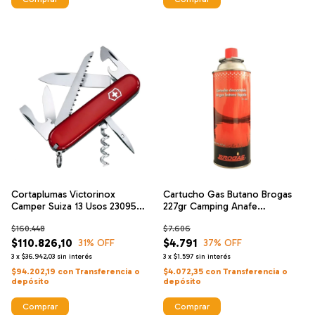
Cortaplumas Victorinox
Cartucho Gas Butano Brogas
Camper Suiza 13 Usos 23095
227gr Camping Anafe
Navajas
Calentador
$160.448
$7.606
$110.826,10
$4.791
31
% OFF
37
% OFF
3
x
$36.942,03
sin interés
3
x
$1.597
sin interés
$94.202,19
con
Transferencia o
$4.072,35
con
Transferencia o
depósito
depósito
Comprar