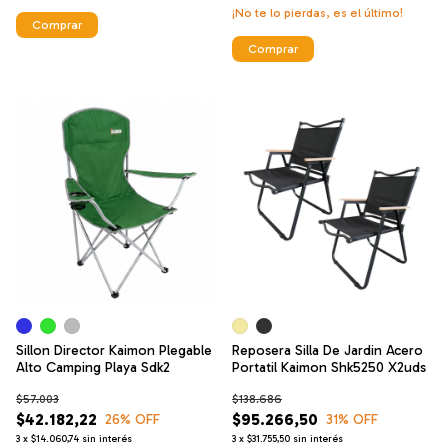
¡No te lo pierdas, es el último!
Comprar
Comprar
Sillon Director Kaimon Plegable
Reposera Silla De Jardin Acero
Alto Camping Playa Sdk2
Portatil Kaimon Shk5250 X2uds
$57.003
$138.686
$42.182,22
$95.266,50
26
% OFF
31
% OFF
3
x
$14.060,74
sin interés
3
x
$31.755,50
sin interés