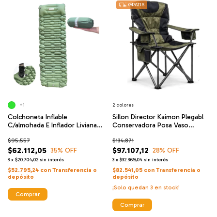
GRATIS
+1
2 colores
Colchoneta Inflable
Sillon Director Kaimon Plegabl
C/almohada E Inflador Liviana
Conservadora Posa Vaso
Kaimon
Campin
$95.557
$134.871
$62.112,05
$97.107,12
35
% OFF
28
% OFF
3
x
$20.704,02
sin interés
3
x
$32.369,04
sin interés
$52.795,24
con
Transferencia o
$82.541,05
con
Transferencia o
depósito
depósito
¡Solo quedan
3
en stock!
Comprar
Comprar