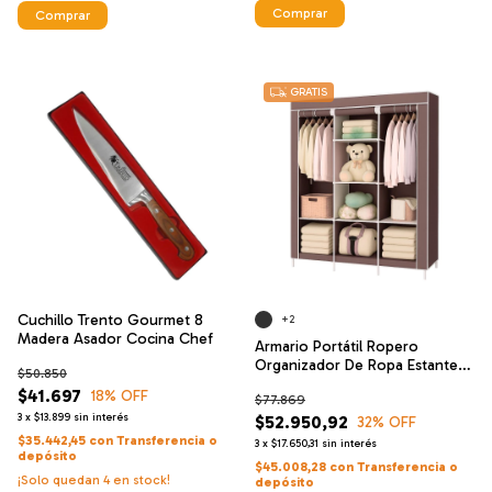
Comprar
Comprar
GRATIS
Cuchillo Trento Gourmet 8
+2
Madera Asador Cocina Chef
Armario Portátil Ropero
Organizador De Ropa Estantes
$50.850
Kaimon
$41.697
18
% OFF
$77.869
3
x
$13.899
sin interés
$52.950,92
32
% OFF
$35.442,45
con
Transferencia o
3
x
$17.650,31
sin interés
depósito
$45.008,28
con
Transferencia o
¡Solo quedan
4
en stock!
depósito