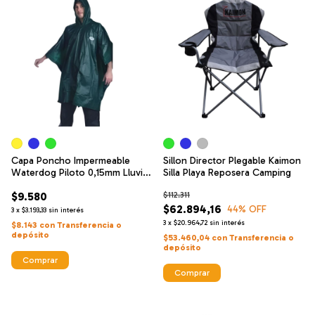
Capa Poncho Impermeable
Sillon Director Plegable Kaimon
Waterdog Piloto 0,15mm Lluvia
Silla Playa Reposera Camping
Agua
$9.580
$112.311
$62.894,16
44
% OFF
3
x
$3.193,33
sin interés
3
x
$20.964,72
sin interés
$8.143
con
Transferencia o
depósito
$53.460,04
con
Transferencia o
depósito
Comprar
Comprar