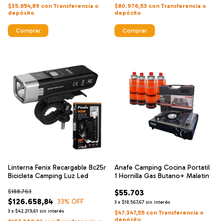
$35.854,89
con
Transferencia o
$80.976,53
con
Transferencia o
depósito
depósito
Comprar
Comprar
Linterna Fenix Recargable Bc25r
Anafe Camping Cocina Portatil
Bicicleta Camping Luz Led
1 Hornilla Gas Butano+ Maletin
$188.763
$55.703
$126.658,84
33
% OFF
3
x
$18.567,67
sin interés
3
x
$42.219,61
sin interés
$47.347,55
con
Transferencia o
depósito