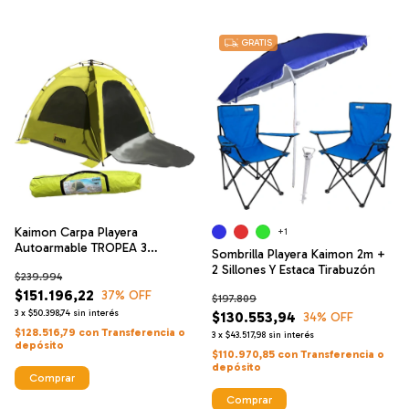
GRATIS
Kaimon Carpa Playera
+1
Autoarmable TROPEA 3
Sombrilla Playera Kaimon 2m +
ventanas + Puerta con cierre y
2 Sillones Y Estaca Tirabuzón
$239.994
mosquitero Verde
$151.196,22
37
% OFF
$197.809
3
x
$50.398,74
sin interés
$130.553,94
34
% OFF
$128.516,79
con
Transferencia o
3
x
$43.517,98
sin interés
depósito
$110.970,85
con
Transferencia o
depósito
Comprar