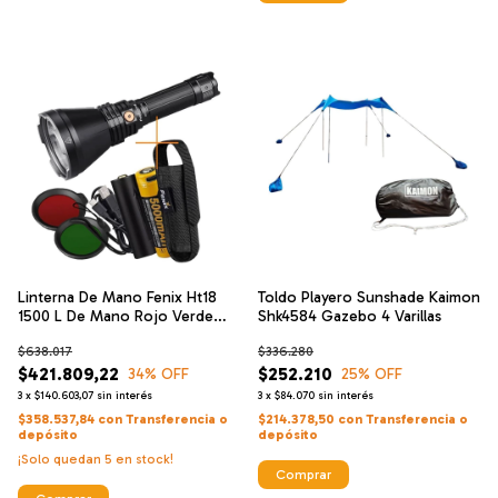
Linterna De Mano Fenix Ht18
Toldo Playero Sunshade Kaimon
1500 L De Mano Rojo Verde
Shk4584 Gazebo 4 Varillas
925m
$638.017
$336.280
$421.809,22
$252.210
34
% OFF
25
% OFF
3
x
$140.603,07
sin interés
3
x
$84.070
sin interés
$358.537,84
con
Transferencia o
$214.378,50
con
Transferencia o
depósito
depósito
¡Solo quedan
5
en stock!
Comprar