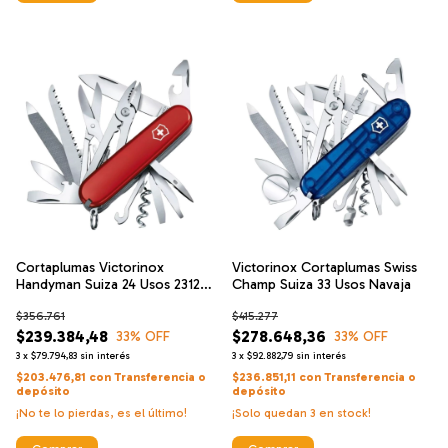
Cortaplumas Victorinox
Victorinox Cortaplumas Swiss
Handyman Suiza 24 Usos 23126
Champ Suiza 33 Usos Navaja
Navajas
$356.761
$415.277
$239.384,48
$278.648,36
33
% OFF
33
% OFF
3
x
$79.794,83
sin interés
3
x
$92.882,79
sin interés
$203.476,81
con
Transferencia o
$236.851,11
con
Transferencia o
depósito
depósito
¡No te lo pierdas, es el último!
¡Solo quedan
3
en stock!