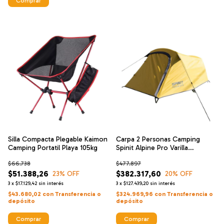
Comprar
Silla Compacta Plegable Kaimon
Carpa 2 Personas Camping
Camping Portatil Playa 105kg
Spinit Alpine Pro Varilla
Aluminio
$66.738
$477.897
$51.388,26
$382.317,60
23
% OFF
20
% OFF
3
x
$17.129,42
sin interés
3
x
$127.439,20
sin interés
$43.680,02
con
Transferencia o
$324.969,96
con
Transferencia o
depósito
depósito
Comprar
Comprar