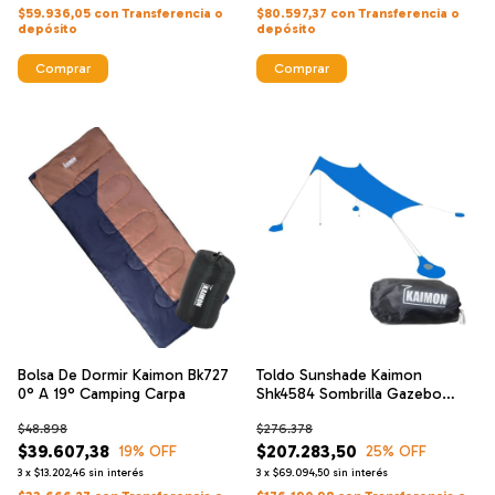
$59.936,05
con
Transferencia o
$80.597,37
con
Transferencia o
depósito
depósito
Comprar
Comprar
Bolsa De Dormir Kaimon Bk727
Toldo Sunshade Kaimon
0° A 19° Camping Carpa
Shk4584 Sombrilla Gazebo
Portatl Playa
$48.898
$276.378
$39.607,38
$207.283,50
19
% OFF
25
% OFF
3
x
$13.202,46
sin interés
3
x
$69.094,50
sin interés