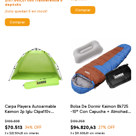
$107.660,01
con
Transferencia o
depósito
Comprar
¡Solo quedan
5
en stock!
Comprar
Carpa Playera Autoarmable
Bolsa De Dormir Kaimon Bk725
Kaimon 2p Iglu Ckpa110v
-10° Con Capucha + Almohada
Automatica
Inf
$106.838
$130.358
$70.513
$94.820,43
34
% OFF
27
% OFF
3
x
$23.504,33
sin interés
3
x
$31.606,81
sin interés