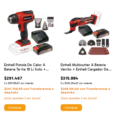
Einhell Pistola De Calor A
Einhell Multicutter A Bateria
Bateria Te-ha 18 Li Solo +
Varrito + Einhell Cargador De
Einhell Cargador De Alta
Alta Velocidad Y Bateria 18 V 2.5
$291.467
$315.884
Velocidad Y Bateria 18 V 2.5 Ah
Ah
3
x
$97.155,67
sin interés
3
x
$105.294,67
sin interés
$247.746,95
con
Transferencia o
$268.501,40
con
Transferencia o
depósito
depósito
¡Solo quedan
2
en stock!
¡Solo quedan
3
en stock!