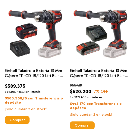
Einhell Taladro a Bateria 13 Mm
Einhell Taladro a Bateria 13 Mm
C/perc TP-CD 18/120 Li-i BL -
C/perc TP-CD 18/120 Li-i BL -
Solo Brushless + Einhell
Solo Brushless + Einhell
$589.375
$557.111
Cargador De Alta Velocidad Y
Cargador De Alta Velocidad Y
Bateria 18 V 4 Ah
Bateria 18 V 2.5 Ah
$520.200
7
% OFF
3
x
$196.458,33
sin interés
3
x
$173.400
sin interés
$500.968,75
con
Transferencia o
depósito
$442.170
con
Transferencia o
depósito
¡Solo quedan
2
en stock!
¡Solo quedan
2
en stock!