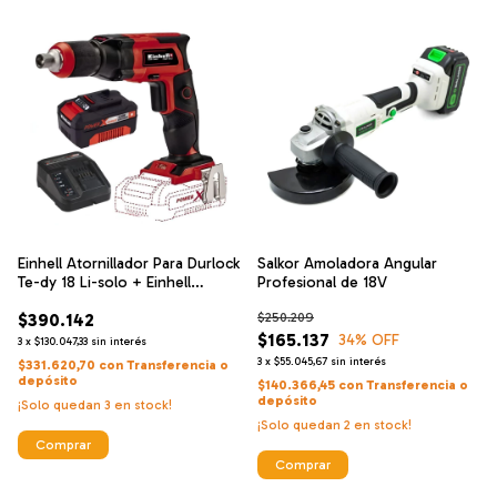
Einhell Atornillador Para Durlock
Salkor Amoladora Angular
Te-dy 18 Li-solo + Einhell
Profesional de 18V
Cargador De Alta Velocidad Y
$390.142
$250.209
Bateria 18 V 4 Ah
$165.137
34
% OFF
3
x
$130.047,33
sin interés
3
x
$55.045,67
sin interés
$331.620,70
con
Transferencia o
depósito
$140.366,45
con
Transferencia o
depósito
¡Solo quedan
3
en stock!
¡Solo quedan
2
en stock!