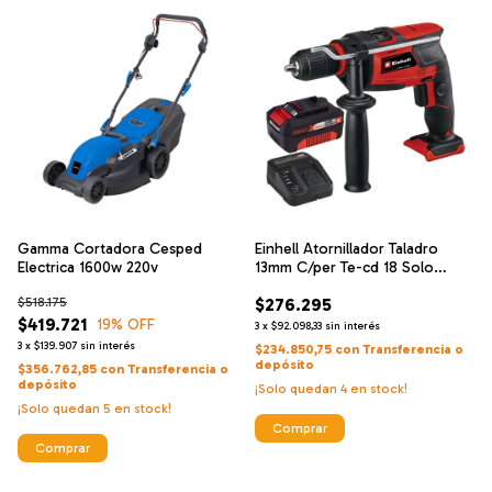
Gamma Cortadora Cesped
Einhell Atornillador Taladro
Electrica 1600w 220v
13mm C/per Te-cd 18 Solo
Classic + Einhell Cargador De
$518.175
$276.295
Alta Velocidad Y Bateria 18 V 4
$419.721
Ah
19
% OFF
3
x
$92.098,33
sin interés
3
x
$139.907
sin interés
$234.850,75
con
Transferencia o
depósito
$356.762,85
con
Transferencia o
depósito
¡Solo quedan
4
en stock!
¡Solo quedan
5
en stock!