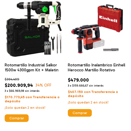
Rotomartillo Industrial Salkor
Rotomartillo Inalambrico Einhell
1500w 4300gpm Kit + Maletin
Herocco Martillo Rotativo
$304.409
$479.000
$200.909,94
34
% OFF
3
x
$159.666,67
sin interés
3
x
$66.969,98
sin interés
$407.150
con
Transferencia o
depósito
$170.773,45
con
Transferencia o
depósito
¡Solo quedan
2
en stock!
¡Solo quedan
2
en stock!
Comprar
Comprar