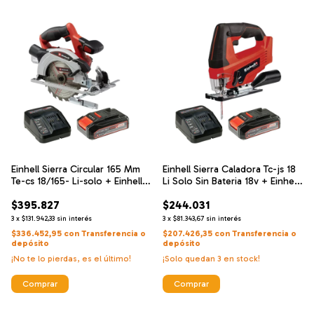
Einhell Sierra Circular 165 Mm
Einhell Sierra Caladora Tc-js 18
Te-cs 18/165- Li-solo + Einhell
Li Solo Sin Bateria 18v + Einhell
Cargador De Alta Velocidad Y
Cargador De Alta Velocidad Y
$395.827
$244.031
Bateria 18 V 2.5 Ah
Bateria 18 V 2.5 Ah
3
x
$131.942,33
sin interés
3
x
$81.343,67
sin interés
$336.452,95
con
Transferencia o
$207.426,35
con
Transferencia o
depósito
depósito
¡No te lo pierdas, es el último!
¡Solo quedan
3
en stock!