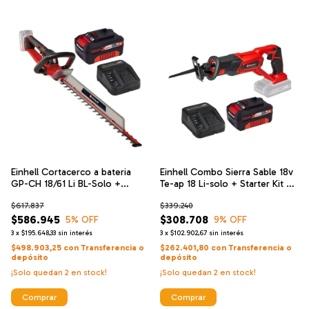
Einhell Cortacerco a bateria
Einhell Combo Sierra Sable 18v
GP-CH 18/61 Li BL-Solo +
Te-ap 18 Li-solo + Starter Kit 4
Einhell Cargador De Alta
Ah
$617.837
$339.240
Velocidad Y Bateria 18 V 4 Ah
$586.945
$308.708
5
% OFF
9
% OFF
3
x
$195.648,33
sin interés
3
x
$102.902,67
sin interés
$498.903,25
con
Transferencia o
$262.401,80
con
Transferencia o
depósito
depósito
¡Solo quedan
2
en stock!
¡Solo quedan
2
en stock!