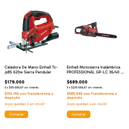
Caladora De Mano Einhell Tc-
Einhell Motosierra Inalámbrica
js85 620w Sierra Pendular
PROFESSIONAL GP-LC 36/40 Li
BL-Solo
$179.000
$689.000
3
x
$59.666,67
sin interés
3
x
$229.666,67
sin interés
$152.150
con
Transferencia o
$585.650
con
Transferencia o
depósito
depósito
¡Solo quedan
2
en stock!
¡Solo quedan
4
en stock!
Comprar