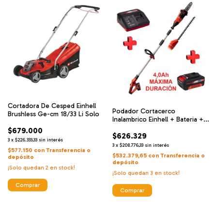
Cortadora De Cesped Einhell
Podador Cortacerco
Brushless Ge-cm 18/33 Li Solo
Inalambrico Einhell + Bateria +
Cargador
$679.000
$626.329
3
x
$226.333,33
sin interés
3
x
$208.776,33
sin interés
$577.150
con
Transferencia o
$532.379,65
con
Transferencia o
depósito
depósito
¡Solo quedan
2
en stock!
¡Solo quedan
3
en stock!
Comprar