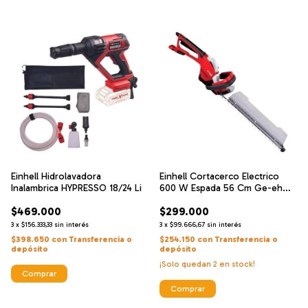
Einhell Hidrolavadora
Einhell Cortacerco Electrico
Inalambrica HYPRESSO 18/24 Li
600 W Espada 56 Cm Ge-eh
6560
$469.000
$299.000
3
x
$156.333,33
sin interés
3
x
$99.666,67
sin interés
$398.650
con
Transferencia o
$254.150
con
Transferencia o
depósito
depósito
¡Solo quedan
2
en stock!