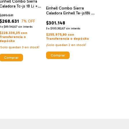
Einhell Combo Sierra
Caladora Tc-js 18 Li +
Einhell Combo Sierra
Starter Kit 4ah
Caladora Einhell Te-js18li +
$289.531
Starter Kit 4 Ah
$268.631
7
% OFF
$301.148
3
x
$89.543,67
sin interés
3
x
$100.382,67
sin interés
$228.336,35
con
$255.975,80
con
Transferencia o
Transferencia o depósito
depósito
¡Solo quedan
2
en stock!
¡Solo quedan
3
en stock!