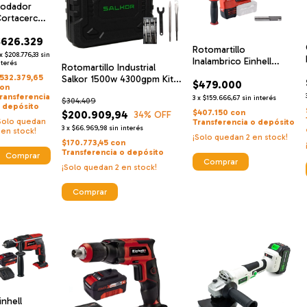
odador
ortacerco
nalambrico
$626.329
inhell +
Rotomartillo
ateria +
x
$208.776,33
sin
Inalambrico Einhell
argador
nterés
Rotomartillo Industrial
Herocco Martillo
532.379,65
Salkor 1500w 4300gpm Kit
$479.000
Rotativo
on
+ Maletin
ransferencia
3
x
$159.666,67
sin interés
$304.409
 depósito
$407.150
con
$200.909,94
34
% OFF
Solo quedan
Transferencia o depósito
3
x
$66.969,98
sin interés
en stock!
¡Solo quedan
2
en stock!
$170.773,45
con
Transferencia o depósito
Comprar
¡Solo quedan
2
en stock!
Comprar
inhell