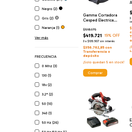
A
T
Negro (2)
1
Gamma Cortadora
T
Gris (2)
3
Cesped Electrica
S
i
1600w 220v
+
Naranja (1)
$
$518.175
C
c
$419.721
19
% OFF
T
A
Ver más
o
3
x
$139.907
sin interés
V
¡
B
$356.762,85
con
4
Transferencia o
4
depósito
FRECUENCIA
¡Solo quedan
5
en stock!
0 Mhz (3)
130 (1)
18v (2)
3.2° (2)
50 (10)
340 (1)
E
50 Hz (26)
C
j
50 Hz/60 Hz (4)