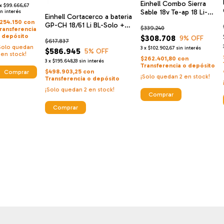
Einhell Combo Sierra
Cm Ge-eh
x
$99.666,67
Sable 18v Te-ap 18 Li-
560
in interés
Einhell Cortacerco a bateria
solo + Starter Kit 4 Ah
254.150
con
GP-CH 18/61 Li BL-Solo +
$339.240
ransferencia
Einhell Cargador De Alta
 depósito
$308.708
9
% OFF
$617.837
Velocidad Y Bateria 18 V 4
Solo quedan
3
x
$102.902,67
sin interés
Ah
$586.945
5
% OFF
en stock!
$262.401,80
con
3
x
$195.648,33
sin interés
Transferencia o depósito
$498.903,25
con
¡Solo quedan
2
en stock!
Transferencia o depósito
¡Solo quedan
2
en stock!