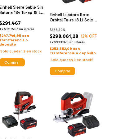
Einhell Sierra Sable Sin
Bateria 18v Te-ap 18 Li-
Einhell Lijadora Roto
solo + Einhell
Orbital Te-rs 18 Li Solo
$291.467
Cargador De Alta
Inalambrica + Einhell
Velocidad Y Bateria 18
3
x
$97.155,67
sin interés
$338.706
Cargador De Alta
V 2.5 Ah
Velocidad Y Bateria 18 V 4
$298.061,28
$247.746,95
con
12
% OFF
Transferencia o
Ah
3
x
$99.353,76
sin interés
depósito
$253.352,09
con
¡Solo quedan
2
en stock!
Transferencia o depósito
¡Solo quedan
3
en stock!