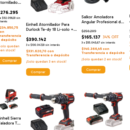
tornillador
aladro
$276.295
3mm C/per
Salkor Amoladora
e-cd 18
x
$92.098,33
sin
Angular Profesional de
olo Classic
nterés
Einhell Atornillador Para
18V
 Einhell
234.850,75
Durlock Te-dy 18 Li-solo +
$250.209
argador De
on
Einhell Cargador De Alta
ransferencia
$165.137
lta
34
% OFF
$390.142
Velocidad Y Bateria 18 V 4
 depósito
elocidad Y
3
x
$55.045,67
sin interés
Ah
3
x
$130.047,33
sin interés
Solo quedan
ateria 18 V
$140.366,45
con
en stock!
$331.620,70
con
 Ah
Transferencia o depósito
Transferencia o depósito
¡Solo quedan
2
en stock!
¡Solo quedan
3
en stock!
inhell Sierra
aladora Tc-
s 18 Li Solo