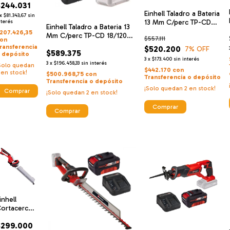
$244.031
in Bateria
Einhell Taladro a Bateria
8v + Einhell
x
$81.343,67
sin
13 Mm C/perc TP-CD
argador De
nterés
Einhell Taladro a Bateria 13
18/120 Li-i BL - Solo
lta
207.426,35
Mm C/perc TP-CD 18/120
$557.111
Brushless + Einhell
elocidad Y
on
Li-i BL - Solo Brushless +
ransferencia
Cargador De Alta
$520.200
ateria 18 V
7
% OFF
$589.375
Einhell Cargador De Alta
 depósito
Velocidad Y Bateria 18 V
.5 Ah
3
x
$173.400
sin interés
Velocidad Y Bateria 18 V 4
3
x
$196.458,33
sin interés
Solo quedan
2.5 Ah
Ah
$442.170
con
en stock!
$500.968,75
con
Transferencia o depósito
Transferencia o depósito
¡Solo quedan
2
en stock!
¡Solo quedan
2
en stock!
inhell
ortacerco
lectrico 600
$299.000
 Espada 56