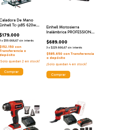
Caladora De Mano
Einhell Tc-js85 620w
Einhell Motosierra
Sierra Pendular
Inalámbrica PROFESSIONAL
$179.000
GP-LC 36/40 Li BL-Solo
3
x
$59.666,67
sin interés
$689.000
$152.150
con
3
x
$229.666,67
sin interés
Transferencia o
$585.650
con
Transferencia
depósito
o depósito
¡Solo quedan
2
en stock!
¡Solo quedan
4
en stock!
Comprar