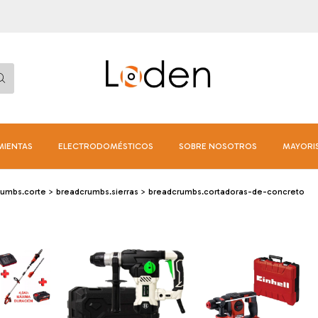
MIENTAS
ELECTRODOMÉSTICOS
SOBRE NOSOTROS
MAYORI
rumbs.corte
>
breadcrumbs.sierras
>
breadcrumbs.cortadoras-de-concreto