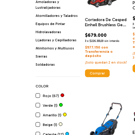
Amoladoras y
P
Lustralijadoras
C
I
Atornilladores y Taladros
E
Cortadora De Cesped
B
Equipos de Pintar
Einhell Brushless Ge-
3
C
i
cm 18/33 Li Solo
Hidrolavadoras
$
$679.000
c
Lijadoras y Cepilladoras
3
x
$226.333,33
sin interés
T
o
$577.150
con
Minitornos y Multiusos
Transferencia o
¡
depósito
Sierras
3
¡Solo quedan
2
en stock!
Soldadoras
Comprar
COLOR
Rojo (67)
Verde (1)
Amarillo (1)
Beige (1)
E
Celeste (27)