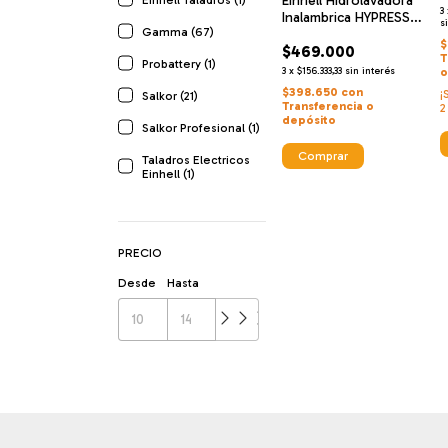
Einhell Hidrolavadora
3
Inalambrica HYPRESSO
6
s
Gamma (67)
18/24 Li
$
$469.000
T
Probattery (1)
3
x
$156.333,33
sin interés
o
$398.650
con
¡
Salkor (21)
Transferencia o
2
depósito
Salkor Profesional (1)
Taladros Electricos
Einhell (1)
PRECIO
Desde
Hasta