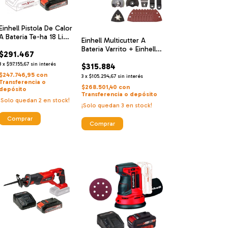
Einhell Pistola De Calor
A Bateria Te-ha 18 Li
Einhell Multicutter A
Solo + Einhell
Bateria Varrito + Einhell
$291.467
Cargador De Alta
Cargador De Alta
Velocidad Y Bateria 18
3
x
$97.155,67
sin interés
$315.884
Velocidad Y Bateria 18 V
V 2.5 Ah
2.5 Ah
$247.746,95
con
3
x
$105.294,67
sin interés
Transferencia o
$268.501,40
con
depósito
Transferencia o depósito
¡Solo quedan
2
en stock!
¡Solo quedan
3
en stock!