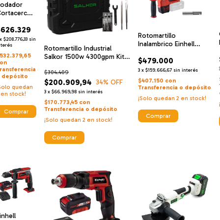
odador
ortacerco
nalambrico
$626.329
inhell +
Rotomartillo
ateria +
x
$208.776,33
sin
Inalambrico Einhell
argador
nterés
Rotomartillo Industrial
Herocco Martillo
532.379,65
Salkor 1500w 4300gpm Kit
$479.000
Rotativo
on
+ Maletin
ransferencia
3
x
$159.666,67
sin interés
$304.409
 depósito
$407.150
con
$200.909,94
34
% OFF
Solo quedan
Transferencia o depósito
3
x
$66.969,98
sin interés
en stock!
¡Solo quedan
2
en stock!
$170.773,45
con
Transferencia o depósito
Comprar
¡Solo quedan
2
en stock!
Comprar
inhell