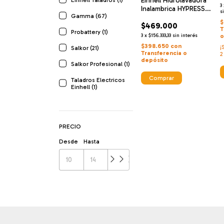
Einhell Hidrolavadora
3
Inalambrica HYPRESSO
6
s
Gamma (67)
18/24 Li
$
$469.000
T
Probattery (1)
3
x
$156.333,33
sin interés
o
$398.650
con
¡
Salkor (21)
Transferencia o
2
depósito
Salkor Profesional (1)
Taladros Electricos
Einhell (1)
PRECIO
Desde
Hasta