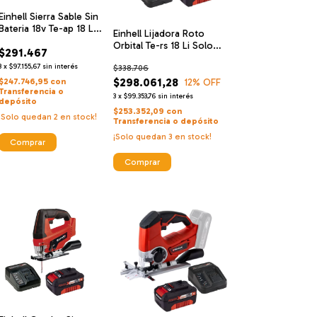
Einhell Sierra Sable Sin
Bateria 18v Te-ap 18 Li-
Einhell Lijadora Roto
solo + Einhell
Orbital Te-rs 18 Li Solo
$291.467
Cargador De Alta
Inalambrica + Einhell
Velocidad Y Bateria 18
3
x
$97.155,67
sin interés
$338.706
Cargador De Alta
V 2.5 Ah
Velocidad Y Bateria 18 V 4
$298.061,28
$247.746,95
con
12
% OFF
Transferencia o
Ah
3
x
$99.353,76
sin interés
depósito
$253.352,09
con
¡Solo quedan
2
en stock!
Transferencia o depósito
¡Solo quedan
3
en stock!