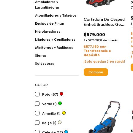
Amoladoras y
P
Lustralijadoras
C
I
Atornilladores y Taladros
E
Cortadora De Cesped
B
Equipos de Pintar
Einhell Brushless Ge-
3
C
i
cm 18/33 Li Solo
Hidrolavadoras
$
$679.000
c
Lijadoras y Cepilladoras
3
x
$226.333,33
sin interés
T
o
$577.150
con
Minitornos y Multiusos
Transferencia o
¡
depósito
Sierras
3
¡Solo quedan
2
en stock!
Soldadoras
Comprar
COLOR
Rojo (67)
Verde (1)
Amarillo (1)
Beige (1)
E
Celeste (27)