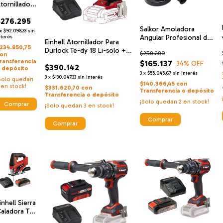
tornillador
aladro
$276.295
3mm C/per
Salkor Amoladora
e-cd 18
x
$92.098,33
sin
Angular Profesional de
olo Classic
nterés
Einhell Atornillador Para
18V
 Einhell
234.850,75
Durlock Te-dy 18 Li-solo +
$250.209
argador De
on
Einhell Cargador De Alta
ransferencia
$165.137
lta
34
% OFF
$390.142
Velocidad Y Bateria 18 V 4
 depósito
elocidad Y
3
x
$55.045,67
sin interés
Ah
3
x
$130.047,33
sin interés
Solo quedan
ateria 18 V
$140.366,45
con
en stock!
$331.620,70
con
 Ah
Transferencia o depósito
Transferencia o depósito
¡Solo quedan
2
en stock!
¡Solo quedan
3
en stock!
inhell Sierra
aladora Tc-
s 18 Li Solo