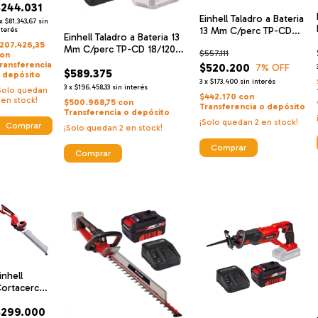
$244.031
in Bateria
Einhell Taladro a Bateria
8v + Einhell
x
$81.343,67
sin
13 Mm C/perc TP-CD
argador De
nterés
Einhell Taladro a Bateria 13
18/120 Li-i BL - Solo
lta
207.426,35
Mm C/perc TP-CD 18/120
$557.111
Brushless + Einhell
elocidad Y
on
Li-i BL - Solo Brushless +
ransferencia
Cargador De Alta
$520.200
ateria 18 V
7
% OFF
$589.375
Einhell Cargador De Alta
 depósito
Velocidad Y Bateria 18 V
.5 Ah
3
x
$173.400
sin interés
Velocidad Y Bateria 18 V 4
3
x
$196.458,33
sin interés
Solo quedan
2.5 Ah
Ah
$442.170
con
en stock!
$500.968,75
con
Transferencia o depósito
Transferencia o depósito
¡Solo quedan
2
en stock!
¡Solo quedan
2
en stock!
inhell
ortacerco
lectrico 600
$299.000
 Espada 56