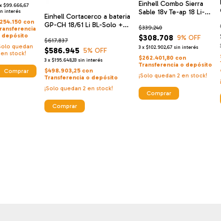
Einhell Combo Sierra
Cm Ge-eh
x
$99.666,67
Sable 18v Te-ap 18 Li-
560
in interés
Einhell Cortacerco a bateria
solo + Starter Kit 4 Ah
254.150
con
GP-CH 18/61 Li BL-Solo +
$339.240
ransferencia
Einhell Cargador De Alta
 depósito
$308.708
9
% OFF
$617.837
Velocidad Y Bateria 18 V 4
Solo quedan
3
x
$102.902,67
sin interés
Ah
$586.945
5
% OFF
en stock!
$262.401,80
con
3
x
$195.648,33
sin interés
Transferencia o depósito
$498.903,25
con
¡Solo quedan
2
en stock!
Transferencia o depósito
¡Solo quedan
2
en stock!