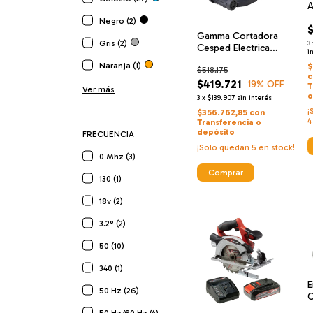
A
T
Negro (2)
1
Gamma Cortadora
T
Gris (2)
3
Cesped Electrica
S
i
1600w 220v
+
Naranja (1)
$
$518.175
C
c
$419.721
19
% OFF
T
A
Ver más
o
3
x
$139.907
sin interés
V
¡
B
$356.762,85
con
4
Transferencia o
4
depósito
FRECUENCIA
¡Solo quedan
5
en stock!
0 Mhz (3)
130 (1)
18v (2)
3.2° (2)
50 (10)
340 (1)
E
50 Hz (26)
C
j
50 Hz/60 Hz (4)