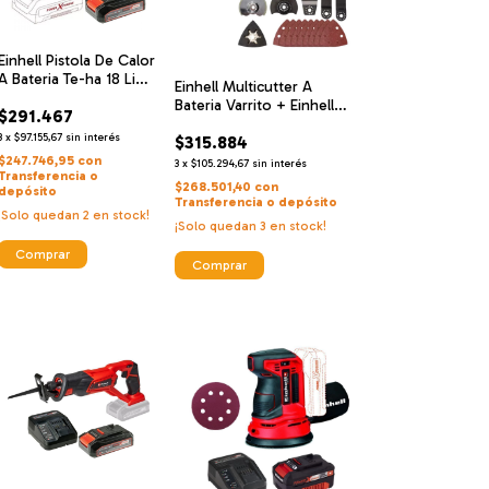
Einhell Pistola De Calor
A Bateria Te-ha 18 Li
Einhell Multicutter A
Solo + Einhell
Bateria Varrito + Einhell
$291.467
Cargador De Alta
Cargador De Alta
Velocidad Y Bateria 18
3
x
$97.155,67
sin interés
$315.884
Velocidad Y Bateria 18 V
V 2.5 Ah
2.5 Ah
$247.746,95
con
3
x
$105.294,67
sin interés
Transferencia o
$268.501,40
con
depósito
Transferencia o depósito
¡Solo quedan
2
en stock!
¡Solo quedan
3
en stock!