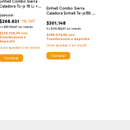
Einhell Combo Sierra
Caladora Tc-js 18 Li +
Einhell Combo Sierra
Starter Kit 4ah
Caladora Einhell Te-js18li +
$289.531
Starter Kit 4 Ah
$268.631
7
% OFF
$301.148
3
x
$89.543,67
sin interés
3
x
$100.382,67
sin interés
$228.336,35
con
$255.975,80
con
Transferencia o
Transferencia o depósito
depósito
¡Solo quedan
2
en stock!
¡Solo quedan
2
en stock!