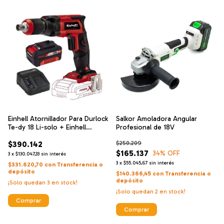
Einhell Atornillador Para Durlock
Salkor Amoladora Angular
Te-dy 18 Li-solo + Einhell
Profesional de 18V
Cargador De Alta Velocidad Y
$390.142
$250.209
Bateria 18 V 4 Ah
$165.137
34
% OFF
3
x
$130.047,33
sin interés
3
x
$55.045,67
sin interés
$331.620,70
con
Transferencia o
depósito
$140.366,45
con
Transferencia o
depósito
¡Solo quedan
3
en stock!
¡Solo quedan
2
en stock!