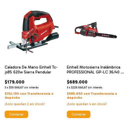
Caladora De Mano Einhell Tc-
Einhell Motosierra Inalámbrica
js85 620w Sierra Pendular
PROFESSIONAL GP-LC 36/40 Li
BL-Solo
$179.000
$689.000
3
x
$59.666,67
sin interés
3
x
$229.666,67
sin interés
$152.150
con
Transferencia o
$585.650
con
Transferencia o
depósito
depósito
¡Solo quedan
2
en stock!
¡Solo quedan
4
en stock!
Comprar