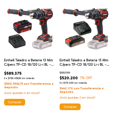
Einhell Taladro a Bateria 13 Mm
Einhell Taladro a Bateria 13 Mm
C/perc TP-CD 18/120 Li-i BL -
C/perc TP-CD 18/120 Li-i BL -
Solo Brushless + Einhell
Solo Brushless + Einhell
$589.375
$557.111
Cargador De Alta Velocidad Y
Cargador De Alta Velocidad Y
Bateria 18 V 4 Ah
Bateria 18 V 2.5 Ah
$520.200
7
% OFF
3
x
$196.458,33
sin interés
3
x
$173.400
sin interés
$500.968,75
con
Transferencia o
depósito
$442.170
con
Transferencia o
depósito
¡Solo quedan
2
en stock!
¡Solo quedan
2
en stock!