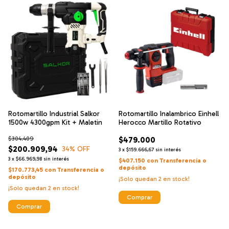
Rotomartillo Industrial Salkor
Rotomartillo Inalambrico Einhell
1500w 4300gpm Kit + Maletin
Herocco Martillo Rotativo
$304.409
$479.000
$200.909,94
34
% OFF
3
x
$159.666,67
sin interés
3
x
$66.969,98
sin interés
$407.150
con
Transferencia o
depósito
$170.773,45
con
Transferencia o
depósito
¡Solo quedan
2
en stock!
¡Solo quedan
2
en stock!
Comprar
Comprar