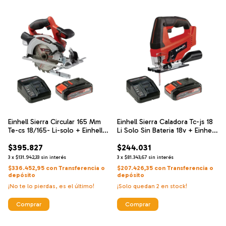
Einhell Sierra Circular 165 Mm
Einhell Sierra Caladora Tc-js 18
Te-cs 18/165- Li-solo + Einhell
Li Solo Sin Bateria 18v + Einhell
Cargador De Alta Velocidad Y
Cargador De Alta Velocidad Y
$395.827
$244.031
Bateria 18 V 2.5 Ah
Bateria 18 V 2.5 Ah
3
x
$131.942,33
sin interés
3
x
$81.343,67
sin interés
$336.452,95
con
Transferencia o
$207.426,35
con
Transferencia o
depósito
depósito
¡No te lo pierdas, es el último!
¡Solo quedan
2
en stock!