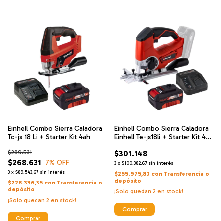
Einhell Combo Sierra Caladora
Einhell Combo Sierra Caladora
Tc-js 18 Li + Starter Kit 4ah
Einhell Te-js18li + Starter Kit 4
Ah
$289.531
$301.148
$268.631
7
% OFF
3
x
$100.382,67
sin interés
3
x
$89.543,67
sin interés
$255.975,80
con
Transferencia o
depósito
$228.336,35
con
Transferencia o
depósito
¡Solo quedan
2
en stock!
¡Solo quedan
2
en stock!