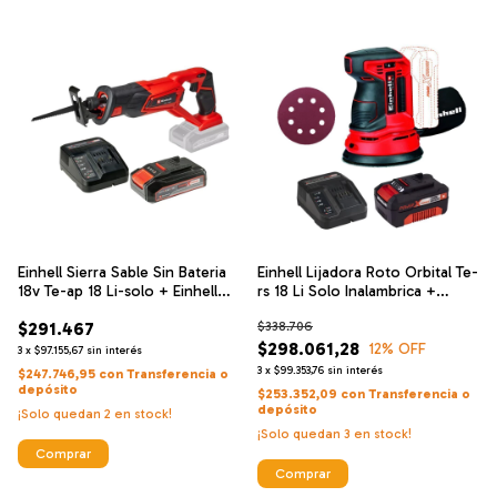
Einhell Sierra Sable Sin Bateria
Einhell Lijadora Roto Orbital Te-
18v Te-ap 18 Li-solo + Einhell
rs 18 Li Solo Inalambrica +
Cargador De Alta Velocidad Y
Einhell Cargador De Alta
$291.467
$338.706
Bateria 18 V 2.5 Ah
Velocidad Y Bateria 18 V 4 Ah
$298.061,28
12
% OFF
3
x
$97.155,67
sin interés
3
x
$99.353,76
sin interés
$247.746,95
con
Transferencia o
depósito
$253.352,09
con
Transferencia o
depósito
¡Solo quedan
2
en stock!
¡Solo quedan
3
en stock!