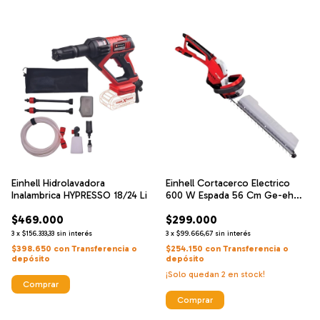
Einhell Hidrolavadora
Einhell Cortacerco Electrico
Inalambrica HYPRESSO 18/24 Li
600 W Espada 56 Cm Ge-eh
6560
$469.000
$299.000
3
x
$156.333,33
sin interés
3
x
$99.666,67
sin interés
$398.650
con
Transferencia o
$254.150
con
Transferencia o
depósito
depósito
¡Solo quedan
2
en stock!