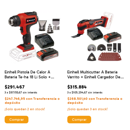
Einhell Pistola De Calor A
Einhell Multicutter A Bateria
Bateria Te-ha 18 Li Solo +
Varrito + Einhell Cargador De
Einhell Cargador De Alta
Alta Velocidad Y Bateria 18 V 2.5
$291.467
$315.884
Velocidad Y Bateria 18 V 2.5 Ah
Ah
3
x
$97.155,67
sin interés
3
x
$105.294,67
sin interés
$247.746,95
con
Transferencia o
$268.501,40
con
Transferencia o
depósito
depósito
¡Solo quedan
2
en stock!
¡Solo quedan
3
en stock!