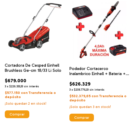
Cortadora De Cesped Einhell
Podador Cortacerco
Brushless Ge-cm 18/33 Li Solo
Inalambrico Einhell + Bateria +
Cargador
$679.000
$626.329
3
x
$226.333,33
sin interés
3
x
$208.776,33
sin interés
$577.150
con
Transferencia o
$532.379,65
con
Transferencia o
depósito
depósito
¡Solo quedan
2
en stock!
¡Solo quedan
3
en stock!
Comprar