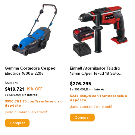
Gamma Cortadora Cesped
Einhell Atornillador Taladro
Electrica 1600w 220v
13mm C/per Te-cd 18 Solo
Classic + Einhell Cargador De
$518.175
$276.295
Alta Velocidad Y Bateria 18 V 4
$419.721
Ah
19
% OFF
3
x
$92.098,33
sin interés
3
x
$139.907
sin interés
$234.850,75
con
Transferencia o
depósito
$356.762,85
con
Transferencia o
depósito
¡Solo quedan
4
en stock!
¡Solo quedan
5
en stock!