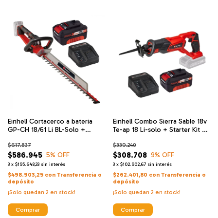
Einhell Cortacerco a bateria
Einhell Combo Sierra Sable 18v
GP-CH 18/61 Li BL-Solo +
Te-ap 18 Li-solo + Starter Kit 4
Einhell Cargador De Alta
Ah
$617.837
$339.240
Velocidad Y Bateria 18 V 4 Ah
$586.945
$308.708
5
% OFF
9
% OFF
3
x
$195.648,33
sin interés
3
x
$102.902,67
sin interés
$498.903,25
con
Transferencia o
$262.401,80
con
Transferencia o
depósito
depósito
¡Solo quedan
2
en stock!
¡Solo quedan
2
en stock!