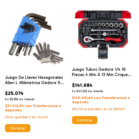
Juego Tubos Gedore 1/4 16
Piezas 4 Mm A 13 Mm Crique
Juego De Llaves Hexagonales
Set Kit
Allen L Milimetrica Gedore 9
$141.684
Pza
3
x
$47.228
sin interés
$25.074
$120.431,40
con
Transferencia o
3
x
$8.358
sin interés
depósito
$21.312,90
con
Transferencia o
¡No te lo pierdas, es el último!
depósito
¡Solo quedan
2
en stock!