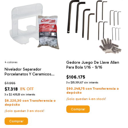
Gedore Juego De Llave Allen
4 colores
Para Bola 1/16 - 9/16
Nivelador Separador
Porcelanatos Y Ceramicos
$106.175
Arcos X 100u
3
x
$35.391,67
sin interés
$7.955
$7.318
8
% OFF
$90.248,75
con
Transferencia o
depósito
3
x
$2.439,33
sin interés
¡Solo quedan
4
en stock!
$6.220,30
con
Transferencia o
depósito
¡Solo quedan
3
en stock!
Comprar