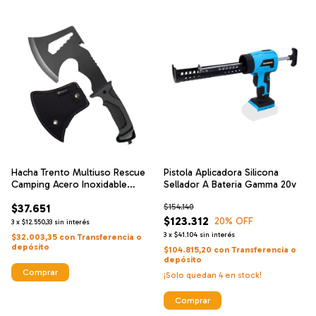
Hacha Trento Multiuso Rescue
Pistola Aplicadora Silicona
Camping Acero Inoxidable
Sellador A Bateria Gamma 20v
Funda
$37.651
$154.140
$123.312
20
% OFF
3
x
$12.550,33
sin interés
3
x
$41.104
sin interés
$32.003,35
con
Transferencia o
depósito
$104.815,20
con
Transferencia o
depósito
¡Solo quedan
4
en stock!