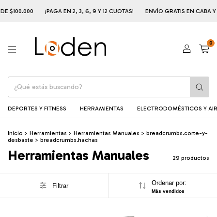
00.000
¡PAGA EN 2, 3, 6, 9 Y 12 CUOTAS!
ENVÍO GRATIS EN CABA Y AMBA 
0
DEPORTES Y FITNESS
HERRAMIENTAS
ELECTRODOMÉSTICOS Y AIR
Inicio
>
Herramientas
>
Herramientas Manuales
>
breadcrumbs.corte-y-
desbaste
>
breadcrumbs.hachas
Herramientas Manuales
29 productos
Ordenar por:
Filtrar
Más vendidos