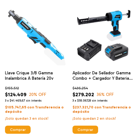
Llave Crique 3/8 Gamma
Aplicador De Sellador Gamma
Inalambrica A Batería 20v
Combo + Cargador Y Bateria
4mah.
$155.512
$436.254
$124.409
$279.202
20
% OFF
36
% OFF
3
x
$41.469,67
sin interés
3
x
$93.067,33
sin interés
$105.747,65
con
Transferencia o
$237.321,70
con
Transferencia o
depósito
depósito
¡Solo quedan
3
en stock!
¡Solo quedan
2
en stock!
Comprar