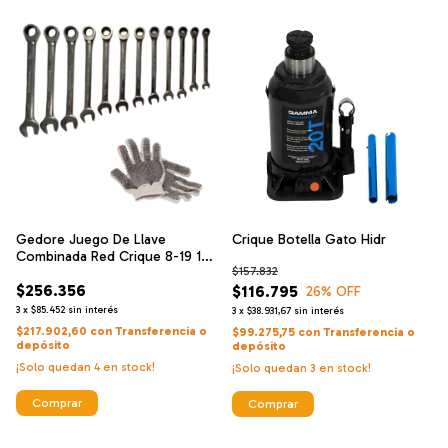
Gedore Juego De Llave
Crique Botella Gato Hidr
Combinada Red Crique 8-19 12
$157.832
Piezas
$256.356
$116.795
26
% OFF
3
x
$85.452
sin interés
3
x
$38.931,67
sin interés
$217.902,60
con
Transferencia o
$99.275,75
con
Transferencia o
depósito
depósito
¡Solo quedan
4
en stock!
¡Solo quedan
3
en stock!