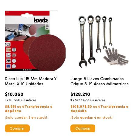
Disco Lija 115 Mm Madera Y
Juego 5 Llaves Combinadas
Metal X 10 Unidades
Crique 8-19 Acero Milimetricas
$10.060
$128.210
3
x
$3.353,33
sin interés
3
x
$42.736,67
sin interés
$8.551
con
Transferencia o
$108.978,50
con
Transferencia o
depósito
depósito
¡Solo quedan
3
en stock!
¡Solo quedan
4
en stock!
Comprar
Comprar