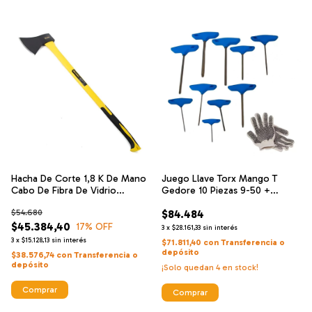
Hacha De Corte 1,8 K De Mano
Juego Llave Torx Mango T
Cabo De Fibra De Vidrio
Gedore 10 Piezas 9-50 +
Camping
Guantes
$54.680
$84.484
$45.384,40
17
% OFF
3
x
$28.161,33
sin interés
3
x
$15.128,13
sin interés
$71.811,40
con
Transferencia o
depósito
$38.576,74
con
Transferencia o
depósito
¡Solo quedan
4
en stock!