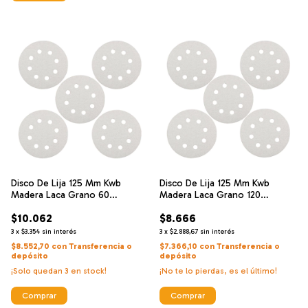
Disco De Lija 125 Mm Kwb
Disco De Lija 125 Mm Kwb
Madera Laca Grano 60
Madera Laca Grano 120
Perforado
Perforado
$10.062
$8.666
3
x
$3.354
sin interés
3
x
$2.888,67
sin interés
$8.552,70
con
Transferencia o
$7.366,10
con
Transferencia o
depósito
depósito
¡Solo quedan
3
en stock!
¡No te lo pierdas, es el último!
Comprar
Comprar