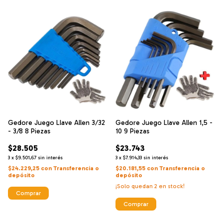
Gedore Juego Llave Allen 3/32
Gedore Juego Llave Allen 1,5 -
- 3/8 8 Piezas
10 9 Piezas
$28.505
$23.743
3
x
$9.501,67
sin interés
3
x
$7.914,33
sin interés
$24.229,25
con
Transferencia o
$20.181,55
con
Transferencia o
depósito
depósito
¡Solo quedan
2
en stock!