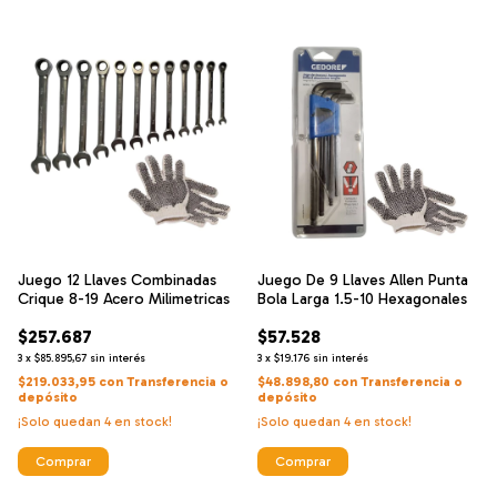
Juego 12 Llaves Combinadas
Juego De 9 Llaves Allen Punta
Crique 8-19 Acero Milimetricas
Bola Larga 1.5-10 Hexagonales
$257.687
$57.528
3
x
$85.895,67
sin interés
3
x
$19.176
sin interés
$219.033,95
con
Transferencia o
$48.898,80
con
Transferencia o
depósito
depósito
¡Solo quedan
4
en stock!
¡Solo quedan
4
en stock!
Comprar
Comprar