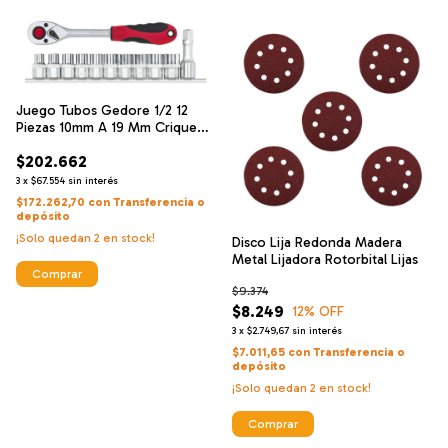
Juego Tubos Gedore 1/2 12
Piezas 10mm A 19 Mm Crique
Set Kit
$202.662
3
x
$67.554
sin interés
$172.262,70
con
Transferencia o
depósito
¡Solo quedan
2
en stock!
Disco Lija Redonda Madera
Metal Lijadora Rotorbital Lijas
$9.374
$8.249
12
% OFF
3
x
$2.749,67
sin interés
$7.011,65
con
Transferencia o
depósito
¡Solo quedan
2
en stock!
Comprar