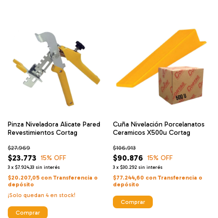
Pinza Niveladora Alicate Pared
Cuña Nivelación Porcelanatos
Revestimientos Cortag
Ceramicos X500u Cortag
$27.969
$106.913
$23.773
$90.876
15
% OFF
15
% OFF
3
x
$7.924,33
sin interés
3
x
$30.292
sin interés
$20.207,05
con
Transferencia o
$77.244,60
con
Transferencia o
depósito
depósito
¡Solo quedan
4
en stock!
Comprar
Comprar