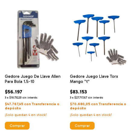
Gedore Juego De Llave Allen
Gedore Juego Llave Torx
Para Bola 1.5-10
Mango ''t''
$56.197
$83.153
3
x
$18.732,33
sin interés
3
x
$27.717,67
sin interés
$47.767,45
con
Transferencia o
$70.680,05
con
Transferencia o
depósito
depósito
¡Solo quedan
4
en stock!
¡Solo quedan
4
en stock!