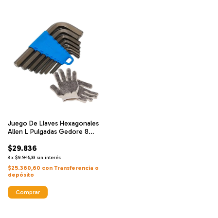
Juego De Llaves Hexagonales
Allen L Pulgadas Gedore 8
Piezas
$29.836
3
x
$9.945,33
sin interés
$25.360,60
con
Transferencia o
depósito