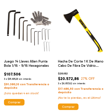
Juego 14 Llaves Allen Punta
Hacha De Corte 1 K De Mano
Bola 1/16 - 9/16 Hexagonales
Cabo De Fibra De Vidrio
Camping
$107.506
$28.182
$20.572,86
27
% OFF
3
x
$35.835,33
sin interés
3
x
$6.857,62
sin interés
$91.380,10
con
Transferencia o
depósito
$17.486,93
con
Transferencia o
depósito
¡Solo quedan
4
en stock!
¡No te lo pierdas, es el último!
Comprar