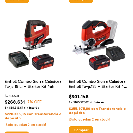
Einhell Combo Sierra Caladora
Einhell Combo Sierra Caladora
Tc-js 18 Li + Starter Kit 4ah
Einhell Te-js18li + Starter Kit 4
Ah
$289.531
$301.148
$268.631
7
% OFF
3
x
$100.382,67
sin interés
3
x
$89.543,67
sin interés
$255.975,80
con
Transferencia o
depósito
$228.336,35
con
Transferencia o
depósito
¡Solo quedan
2
en stock!
¡Solo quedan
2
en stock!