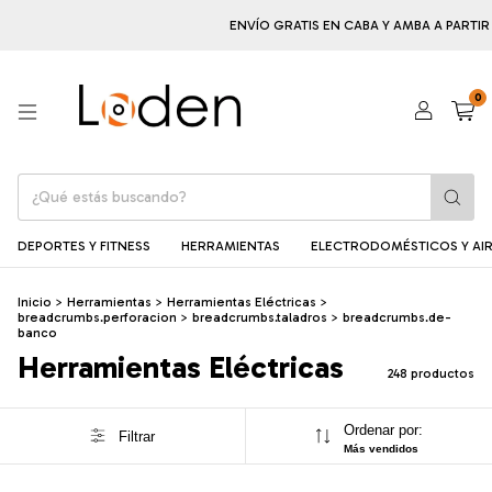
ENVÍO GRATIS EN CABA Y AMBA A PARTIR DE $100.
0
DEPORTES Y FITNESS
HERRAMIENTAS
ELECTRODOMÉSTICOS Y AIR
Inicio
>
Herramientas
>
Herramientas Eléctricas
>
breadcrumbs.perforacion
>
breadcrumbs.taladros
>
breadcrumbs.de-
banco
Herramientas Eléctricas
248 productos
Ordenar por:
Filtrar
Más vendidos