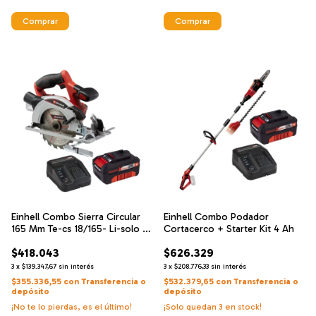
Einhell Combo Sierra Circular
Einhell Combo Podador
165 Mm Te-cs 18/165- Li-solo +
Cortacerco + Starter Kit 4 Ah
Starter 4.0ah
$418.043
$626.329
3
x
$139.347,67
sin interés
3
x
$208.776,33
sin interés
$355.336,55
con
Transferencia o
$532.379,65
con
Transferencia o
depósito
depósito
¡No te lo pierdas, es el último!
¡Solo quedan
3
en stock!