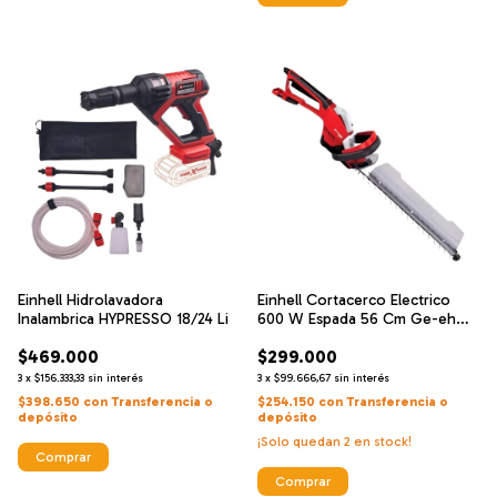
Einhell Hidrolavadora
Einhell Cortacerco Electrico
Inalambrica HYPRESSO 18/24 Li
600 W Espada 56 Cm Ge-eh
6560
$469.000
$299.000
3
x
$156.333,33
sin interés
3
x
$99.666,67
sin interés
$398.650
con
Transferencia o
$254.150
con
Transferencia o
depósito
depósito
¡Solo quedan
2
en stock!