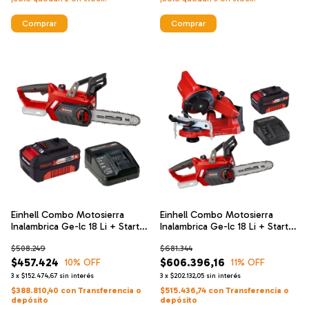
Einhell Combo Motosierra
Einhell Combo Motosierra
Inalambrica Ge-lc 18 Li + Starter
Inalambrica Ge-lc 18 Li + Starter
Kit 4ah
Kit 4 Ah + Afilador
$508.249
$681.344
$457.424
$606.396,16
10
% OFF
11
% OFF
3
x
$152.474,67
sin interés
3
x
$202.132,05
sin interés
$388.810,40
con
Transferencia o
$515.436,74
con
Transferencia o
depósito
depósito