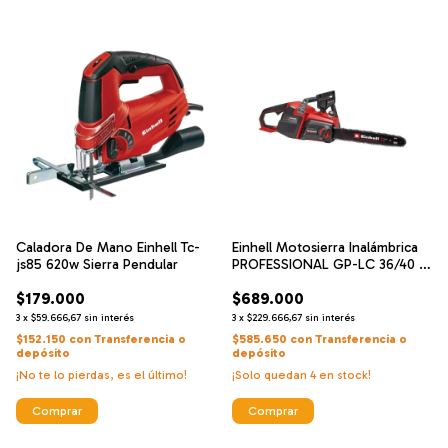
Caladora De Mano Einhell Tc-
Einhell Motosierra Inalámbrica
js85 620w Sierra Pendular
PROFESSIONAL GP-LC 36/40 Li
BL-Solo
$179.000
$689.000
3
x
$59.666,67
sin interés
3
x
$229.666,67
sin interés
$152.150
con
Transferencia o
$585.650
con
Transferencia o
depósito
depósito
¡No te lo pierdas, es el último!
¡Solo quedan
4
en stock!
Comprar