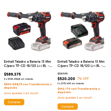
Einhell Taladro a Bateria 13 Mm
Einhell Taladro a Bateria 13 Mm
C/perc TP-CD 18/120 Li-i BL -
C/perc TP-CD 18/120 Li-i BL -
Solo Brushless + Einhell
Solo Brushless + Einhell
$589.375
$557.111
Cargador De Alta Velocidad Y
Cargador De Alta Velocidad Y
Bateria 18 V 4 Ah
Bateria 18 V 2.5 Ah
$520.200
7
% OFF
3
x
$196.458,33
sin interés
3
x
$173.400
sin interés
$500.968,75
con
Transferencia o
depósito
$442.170
con
Transferencia o
depósito
¡Solo quedan
2
en stock!
¡Solo quedan
2
en stock!