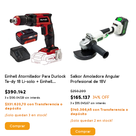
Einhell Atornillador Para Durlock
Salkor Amoladora Angular
Te-dy 18 Li-solo + Einhell
Profesional de 18V
Cargador De Alta Velocidad Y
$390.142
$250.209
Bateria 18 V 4 Ah
$165.137
34
% OFF
3
x
$130.047,33
sin interés
3
x
$55.045,67
sin interés
$331.620,70
con
Transferencia o
depósito
$140.366,45
con
Transferencia o
depósito
¡Solo quedan
3
en stock!
¡Solo quedan
2
en stock!