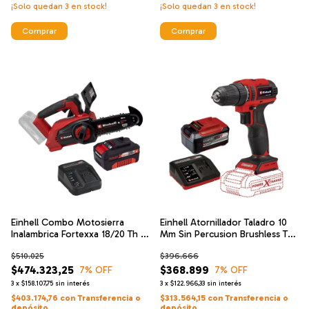
¡Solo quedan
3
en stock!
¡Solo quedan
3
en stock!
Einhell Combo Motosierra
Einhell Atornillador Taladro 10
Inalambrica Fortexxa 18/20 Th +
Mm Sin Percusion Brushless Te-
Starter 4 Ah
cd 18/40 Li-solo + Einhell
$510.025
$396.666
Cargador De Alta Velocidad Y
$474.323,25
Bateria 18 V 5.2 Ah
$368.899
7
% OFF
7
% OFF
3
x
$158.107,75
sin interés
3
x
$122.966,33
sin interés
$403.174,76
con
Transferencia o
$313.564,15
con
Transferencia o
depósito
depósito