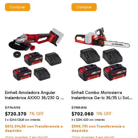
Einhell Amoladora Angular
Einhell Combo Motosierra
Inalambrica AXXIO 36/230 Q +
Inalambrica Ge-lc 36/35 Li Solo
Einhell Cargador De Alta
Expert +2 Starter Kit 4 Ah
$774.592
$788.832
Velocidad Y Bateria 18 V 4 Ah x
2
$720.370
$702.060
7
% OFF
11
% OFF
3
x
$240.123,33
sin interés
3
x
$234.020
sin interés
$612.314,50
con
Transferencia o
$596.751
con
Transferencia o
depósito
depósito
¡Solo quedan
2
en stock!
¡Solo quedan
3
en stock!