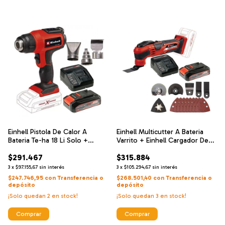
Einhell Pistola De Calor A
Einhell Multicutter A Bateria
Bateria Te-ha 18 Li Solo +
Varrito + Einhell Cargador De
Einhell Cargador De Alta
Alta Velocidad Y Bateria 18 V 2.5
$291.467
$315.884
Velocidad Y Bateria 18 V 2.5 Ah
Ah
3
x
$97.155,67
sin interés
3
x
$105.294,67
sin interés
$247.746,95
con
Transferencia o
$268.501,40
con
Transferencia o
depósito
depósito
¡Solo quedan
2
en stock!
¡Solo quedan
3
en stock!