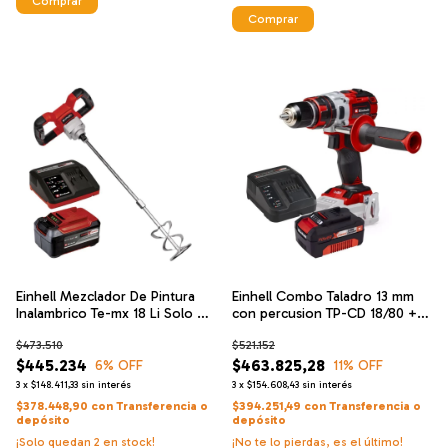
Einhell Mezclador De Pintura
Einhell Combo Taladro 13 mm
Inalambrico Te-mx 18 Li Solo +
con percusion TP-CD 18/80 +
Einhell Cargador De Alta
Starter 4
$473.510
$521.152
Velocidad Y Bateria 18 V 5.2 Ah
$445.234
$463.825,28
6
% OFF
11
% OFF
3
x
$148.411,33
sin interés
3
x
$154.608,43
sin interés
$378.448,90
con
Transferencia o
$394.251,49
con
Transferencia o
depósito
depósito
¡Solo quedan
2
en stock!
¡No te lo pierdas, es el último!