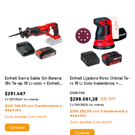
Einhell Sierra Sable Sin Bateria
Einhell Lijadora Roto Orbital Te-
18v Te-ap 18 Li-solo + Einhell
rs 18 Li Solo Inalambrica +
Cargador De Alta Velocidad Y
Einhell Cargador De Alta
$291.467
$338.706
Bateria 18 V 2.5 Ah
Velocidad Y Bateria 18 V 4 Ah
$298.061,28
12
% OFF
3
x
$97.155,67
sin interés
3
x
$99.353,76
sin interés
$247.746,95
con
Transferencia o
depósito
$253.352,09
con
Transferencia o
depósito
¡Solo quedan
2
en stock!
¡Solo quedan
3
en stock!