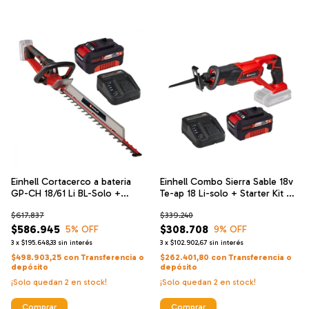
Einhell Cortacerco a bateria
Einhell Combo Sierra Sable 18v
GP-CH 18/61 Li BL-Solo +
Te-ap 18 Li-solo + Starter Kit 4
Einhell Cargador De Alta
Ah
$617.837
$339.240
Velocidad Y Bateria 18 V 4 Ah
$586.945
$308.708
5
% OFF
9
% OFF
3
x
$195.648,33
sin interés
3
x
$102.902,67
sin interés
$498.903,25
con
Transferencia o
$262.401,80
con
Transferencia o
depósito
depósito
¡Solo quedan
2
en stock!
¡Solo quedan
2
en stock!