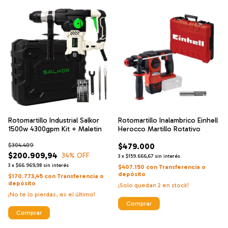
Rotomartillo Industrial Salkor
Rotomartillo Inalambrico Einhell
1500w 4300gpm Kit + Maletin
Herocco Martillo Rotativo
$304.409
$479.000
$200.909,94
34
% OFF
3
x
$159.666,67
sin interés
3
x
$66.969,98
sin interés
$407.150
con
Transferencia o
depósito
$170.773,45
con
Transferencia o
depósito
¡Solo quedan
2
en stock!
¡No te lo pierdas, es el último!
Comprar
Comprar