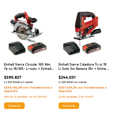
Einhell Sierra Circular 165 Mm
Einhell Sierra Caladora Tc-js 18
Te-cs 18/165- Li-solo + Einhell
Li Solo Sin Bateria 18v + Einhell
Cargador De Alta Velocidad Y
Cargador De Alta Velocidad Y
$395.827
$244.031
Bateria 18 V 2.5 Ah
Bateria 18 V 2.5 Ah
3
x
$131.942,33
sin interés
3
x
$81.343,67
sin interés
$336.452,95
con
Transferencia o
$207.426,35
con
Transferencia o
depósito
depósito
¡No te lo pierdas, es el último!
¡Solo quedan
2
en stock!