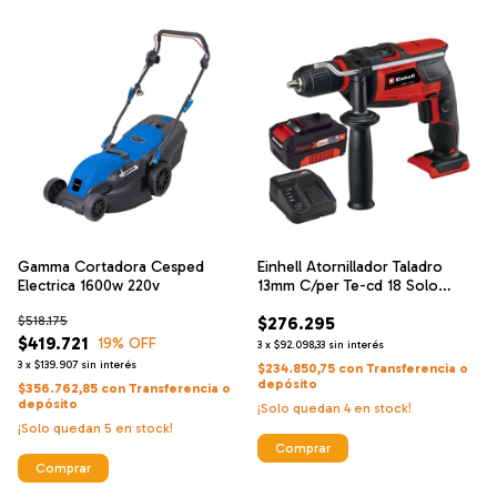
Gamma Cortadora Cesped
Einhell Atornillador Taladro
Electrica 1600w 220v
13mm C/per Te-cd 18 Solo
Classic + Einhell Cargador De
$518.175
$276.295
Alta Velocidad Y Bateria 18 V 4
$419.721
Ah
19
% OFF
3
x
$92.098,33
sin interés
3
x
$139.907
sin interés
$234.850,75
con
Transferencia o
depósito
$356.762,85
con
Transferencia o
depósito
¡Solo quedan
4
en stock!
¡Solo quedan
5
en stock!