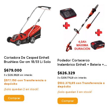
Cortadora De Cesped Einhell
Podador Cortacerco
Brushless Ge-cm 18/33 Li Solo
Inalambrico Einhell + Bateria +
Cargador
$679.000
$626.329
3
x
$226.333,33
sin interés
3
x
$208.776,33
sin interés
$577.150
con
Transferencia o
$532.379,65
con
Transferencia o
depósito
depósito
¡Solo quedan
2
en stock!
¡Solo quedan
3
en stock!
Comprar